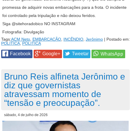
promessa de adquirir novas embarcações para a frota. O incidente
foi controlado pela tripulação e não deixou feridos.
Siga
@sitehoradobico
NO INSTAGRAM
Fotografia: Divulgação
Tags:
ACM Neto
,
EMBARCAÇÃO
,
INCÊNDIO
,
Jerônimo
| Postado em:
POLÍTICA
,
POLITICA
Facebook
Google+
Tweetar
Bruno Reis alfineta Jerônimo e
diz que governistas
atravessam momento de
“tensão e preocupação”.
sábado, 4 de julho de 2026