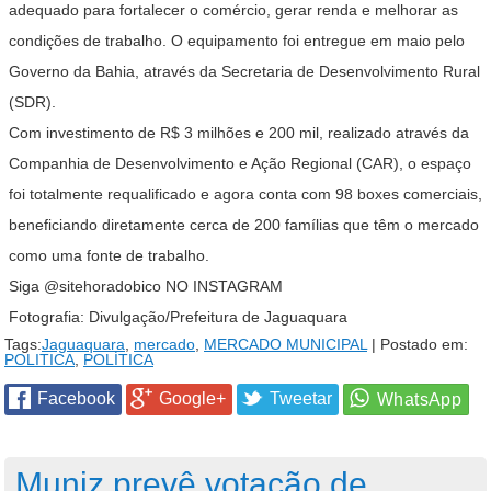
adequado para fortalecer o comércio, gerar renda e melhorar as
condições de trabalho. O equipamento foi entregue em maio pelo
Governo da Bahia, através da Secretaria de Desenvolvimento Rural
(SDR).
Com investimento de R$ 3 milhões e 200 mil, realizado através da
Companhia de Desenvolvimento e Ação Regional (CAR), o espaço
foi totalmente requalificado e agora conta com 98 boxes comerciais,
beneficiando diretamente cerca de 200 famílias que têm o mercado
como uma fonte de trabalho.
Siga
@sitehoradobico
NO INSTAGRAM
Fotografia: Divulgação/Prefeitura de Jaguaquara
Tags:
Jaguaquara
,
mercado
,
MERCADO MUNICIPAL
| Postado em:
POLITICA
,
POLÍTICA
Facebook
Google+
Tweetar
Muniz prevê votação de