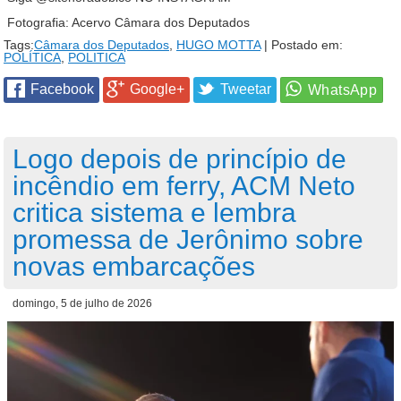
Fotografia: Acervo Câmara dos Deputados
Tags:
Câmara dos Deputados
,
HUGO MOTTA
| Postado em:
POLÍTICA
,
POLITICA
Facebook
Google+
Tweetar
Logo depois de princípio de
incêndio em ferry, ACM Neto
critica sistema e lembra
promessa de Jerônimo sobre
novas embarcações
domingo, 5 de julho de 2026