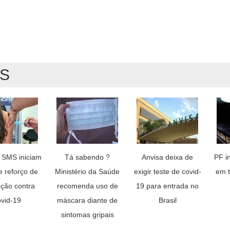
AS
 SMS iniciam
Tá sabendo ?
Anvisa deixa de
PF i
e reforço de
Ministério da Saúde
exigir teste de covid-
em t
ação contra
recomenda uso de
19 para entrada no
ovid-19
máscara diante de
Brasil
sintomas gripais