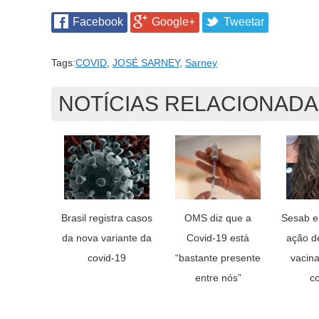
Facebook
Google+
Tweetar
Tags:
COVID
,
JOSÉ SARNEY
,
Sarney
NOTÍCIAS RELACIONAD
Brasil registra casos
OMS diz que a
Sesab e
da nova variante da
Covid-19 está
ação d
covid-19
“bastante presente
vacin
entre nós”
c