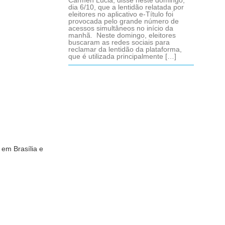
Cármen Lúcia, disse neste domingo,
dia 6/10, que a lentidão relatada por
eleitores no aplicativo e-Título foi
provocada pelo grande número de
acessos simultâneos no início da
manhã. Neste domingo, eleitores
buscaram as redes sociais para
reclamar da lentidão da plataforma,
que é utilizada principalmente […]
 em Brasília e