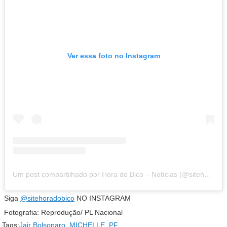
Ver essa foto no Instagram
Um post compartilhado por Hora do Bico – Notícias (@sitehoradobico)
Siga
@sitehoradobico
NO INSTAGRAM
Fotografia: Reprodução/ PL Nacional
Tags:
Jair Bolsonaro
,
MICHELLE
,
PF