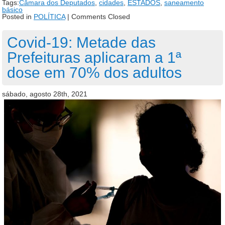
Tags:
Câmara dos Deputados
,
cidades
,
ESTADOS
,
saneamento
básico
Posted in
POLÍTICA
|
Comments Closed
Covid-19: Metade das
Prefeituras aplicaram a 1ª
dose em 70% dos adultos
sábado, agosto 28th, 2021