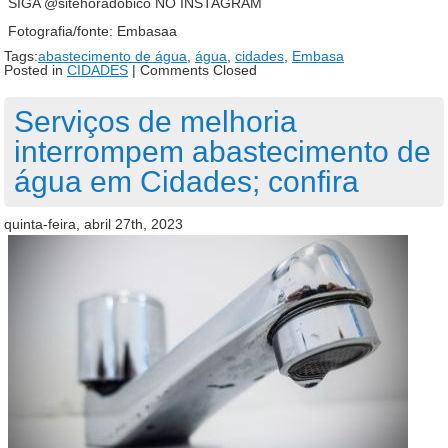
SIGA @sitehoradobico NO INSTAGRAM
Fotografia/fonte: Embasaa
Tags:
abastecimento de água
,
água
,
cidades
,
Embasa
Posted in
CIDADES
|
Comments Closed
Serviços de melhoria
interrompem abastecimento de
água em Cidades; confira
quinta-feira, abril 27th, 2023