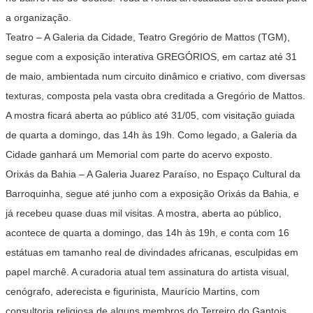
a organização.
Teatro
– A Galeria da Cidade, Teatro Gregório de Mattos (TGM),
segue com a exposição interativa GREGÓRIOS, em cartaz até 31
de maio, ambientada num circuito dinâmico e criativo, com diversas
texturas, composta pela vasta obra creditada a Gregório de Mattos.
A mostra ficará aberta ao público até 31/05, com visitação guiada
de quarta a domingo, das 14h às 19h. Como legado, a Galeria da
Cidade ganhará um Memorial com parte do acervo exposto.
Orixás da Bahia
– A Galeria Juarez Paraíso, no Espaço Cultural da
Barroquinha, segue até junho com a exposição Orixás da Bahia, e
já recebeu quase duas mil visitas. A mostra, aberta ao público,
acontece de quarta a domingo, das 14h às 19h, e conta com 16
estátuas em tamanho real de divindades africanas, esculpidas em
papel marchê. A curadoria atual tem assinatura do artista visual,
cenógrafo, aderecista e figurinista, Maurício Martins, com
consultoria religiosa de alguns membros do Terreiro do Gantois.