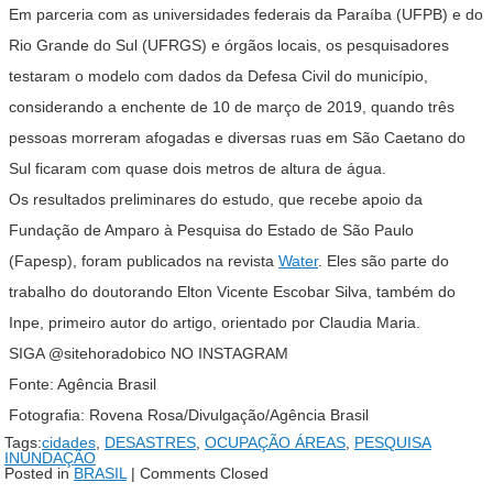
Em parceria com as universidades federais da Paraíba (UFPB) e do
Rio Grande do Sul (UFRGS) e órgãos locais, os pesquisadores
testaram o modelo com dados da Defesa Civil do município,
considerando a enchente de 10 de março de 2019, quando três
pessoas morreram afogadas e diversas ruas em São Caetano do
Sul ficaram com quase dois metros de altura de água.
Os resultados preliminares do estudo, que recebe apoio da
Fundação de Amparo à Pesquisa do Estado de São Paulo
(Fapesp), foram publicados na revista
Water
. Eles são parte do
trabalho do doutorando Elton Vicente Escobar Silva, também do
Inpe, primeiro autor do artigo, orientado por Claudia Maria.
SIGA @sitehoradobico NO INSTAGRAM
Fonte: Agência Brasil
Fotografia: Rovena Rosa/Divulgação/Agência Brasil
Tags:
cidades
,
DESASTRES
,
OCUPAÇÃO ÁREAS
,
PESQUISA
INUNDAÇÃO
Posted in
BRASIL
|
Comments Closed