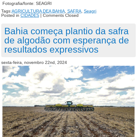
Fotografia/fonte: SEAGRI
Tags:
AGRICULTURA DEA BAHIA
,
SAFRA
,
Seagri
Posted in
CIDADES
|
Comments Closed
Bahia começa plantio da safra
de algodão com esperança de
resultados expressivos
sexta-feira, novembro 22nd, 2024