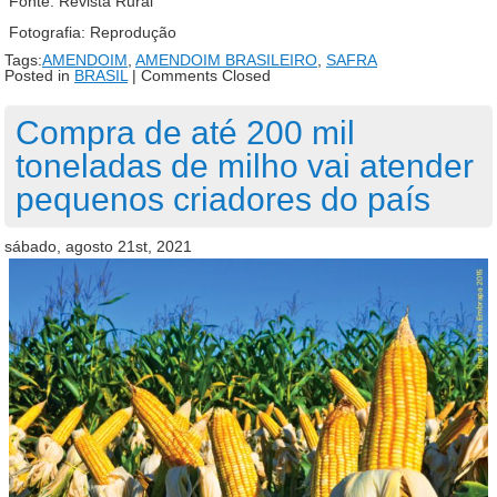
Fonte: Revista Rural
Fotografia: Reprodução
Tags:
AMENDOIM
,
AMENDOIM BRASILEIRO
,
SAFRA
Posted in
BRASIL
|
Comments Closed
Compra de até 200 mil
toneladas de milho vai atender
pequenos criadores do país
sábado, agosto 21st, 2021