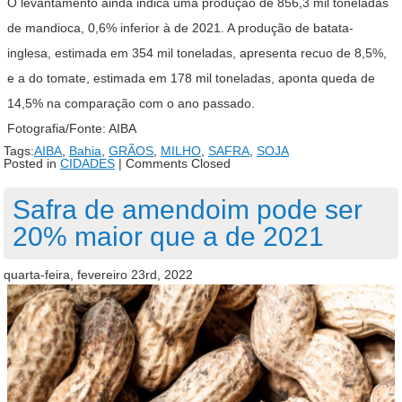
O levantamento ainda indica uma produção de 856,3 mil toneladas
de mandioca, 0,6% inferior à de 2021. A produção de batata-
inglesa, estimada em 354 mil toneladas, apresenta recuo de 8,5%,
e a do tomate, estimada em 178 mil toneladas, aponta queda de
14,5% na comparação com o ano passado.
Fotografia/Fonte: AIBA
Tags:
AIBA
,
Bahia
,
GRÃOS
,
MILHO
,
SAFRA
,
SOJA
Posted in
CIDADES
|
Comments Closed
Safra de amendoim pode ser
20% maior que a de 2021
quarta-feira, fevereiro 23rd, 2022