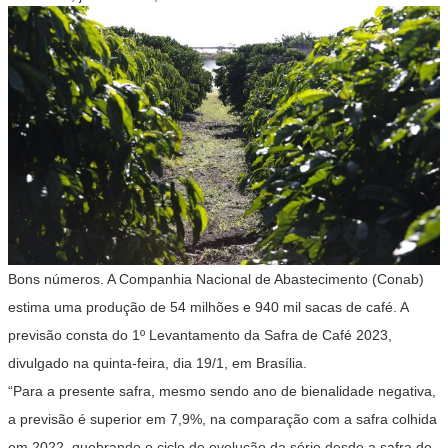
Bons números. A Companhia Nacional de Abastecimento (Conab)
estima uma produção de 54 milhões e 940 mil sacas de café. A
previsão consta do 1º Levantamento da Safra de Café 2023,
divulgado na quinta-feira, dia 19/1, em Brasília.
“Para a presente safra, mesmo sendo ano de bienalidade negativa,
a previsão é superior em 7,9%, na comparação com a safra colhida
em 2022, quebrando o ciclo de evolução da série desde a safra de