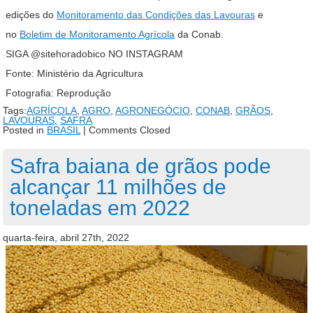
edições do
Monitoramento das Condições das Lavouras
e
no
Boletim de Monitoramento Agrícola
da Conab.
SIGA @sitehoradobico NO INSTAGRAM
Fonte: Ministério da Agricultura
Fotografia: Reprodução
Tags:
AGRÍCOLA
,
AGRO
,
AGRONEGÓCIO
,
CONAB
,
GRÃOS
,
LAVOURAS
,
SAFRA
Posted in
BRASIL
|
Comments Closed
Safra baiana de grãos pode
alcançar 11 milhões de
toneladas em 2022
quarta-feira, abril 27th, 2022