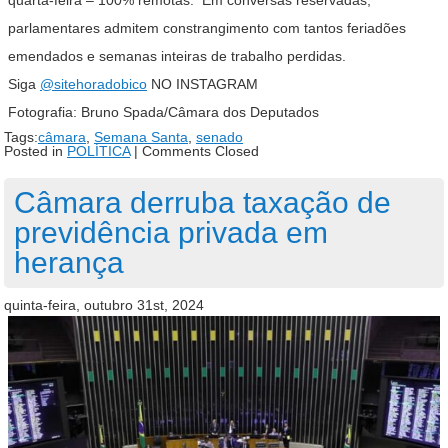
quarta-feira – 100% remotas. Em conversas reservadas,
parlamentares admitem constrangimento com tantos feriadões
emendados e semanas inteiras de trabalho perdidas.
Siga
@sitehoradobico
NO INSTAGRAM
Fotografia: Bruno Spada/Câmara dos Deputados
Tags:
câmara
,
Semana Santa
,
senado
Posted in
POLÍTICA
|
Comments Closed
Câmara derruba taxação de
previdência privada em
herança
quinta-feira, outubro 31st, 2024