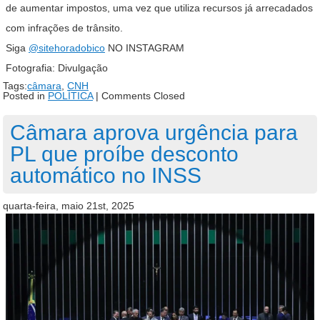
de aumentar impostos, uma vez que utiliza recursos já arrecadados
com infrações de trânsito.
Siga
@sitehoradobico
NO INSTAGRAM
Fotografia: Divulgação
Tags:
câmara
,
CNH
Posted in
POLÍTICA
|
Comments Closed
Câmara aprova urgência para
PL que proíbe desconto
automático no INSS
quarta-feira, maio 21st, 2025