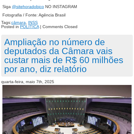
Siga
@sitehoradobico
NO INSTAGRAM
Fotografia / Fonte: Agência Brasil
Tags:
câmara
,
INSS
Posted in
POLÍTICA
|
Comments Closed
Ampliação no número de
deputados da Câmara vais
custar mais de R$ 60 milhões
por ano, diz relatório
quarta-feira, maio 7th, 2025