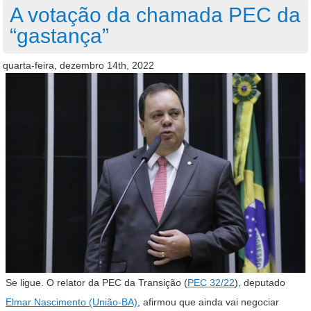
A votação da chamada PEC da
“gastança”
quarta-feira, dezembro 14th, 2022
Se ligue. O relator da PEC da Transição (
PEC 32/22
), deputado
Elmar Nascimento (União-BA)
, afirmou que ainda vai negociar