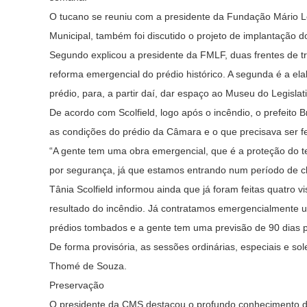
O tucano se reuniu com a presidente da Fundação Mário Lea
Municipal, também foi discutido o projeto de implantação 
Segundo explicou a presidente da FMLF, duas frentes de t
reforma emergencial do prédio histórico. A segunda é a el
prédio, para, a partir daí, dar espaço ao Museu do Legislat
De acordo com Scolfield, logo após o incêndio, o prefeito 
as condições do prédio da Câmara e o que precisava ser fe
“A gente tem uma obra emergencial, que é a proteção do te
por segurança, já que estamos entrando num período de ch
Tânia Scolfield informou ainda que já foram feitas quatro vi
resultado do incêndio. Já contratamos emergencialmente um
prédios tombados e a gente tem uma previsão de 90 dias par
De forma provisória, as sessões ordinárias, especiais e s
Thomé de Souza.
Preservação
O presidente da CMS destacou o profundo conhecimento de 