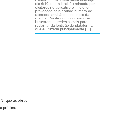
Cármen Lúcia, disse neste domingo,
dia 6/10, que a lentidão relatada por
eleitores no aplicativo e-Título foi
provocada pelo grande número de
acessos simultâneos no início da
manhã. Neste domingo, eleitores
buscaram as redes sociais para
reclamar da lentidão da plataforma,
que é utilizada principalmente […]
/3, que as obras
na próxima