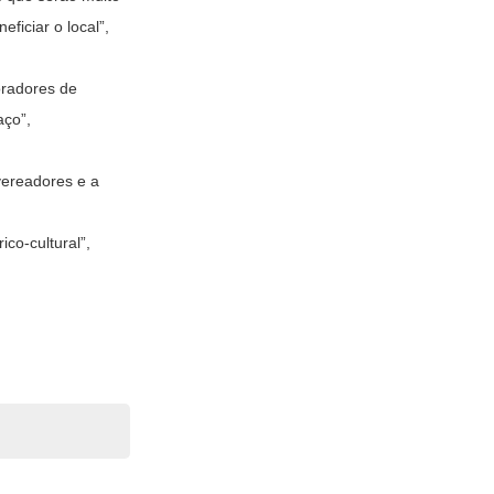
ficiar o local”,
oradores de
aço”,
vereadores e a
co-cultural”,