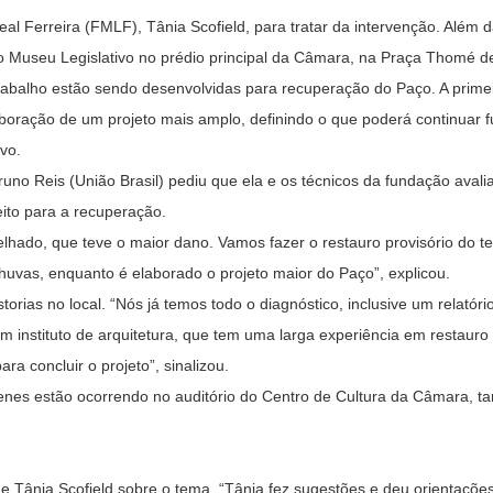
l Ferreira (FMLF), Tânia Scofield, para tratar da intervenção. Além 
do Museu Legislativo no prédio principal da Câmara, na Praça Thomé d
rabalho estão sendo desenvolvidas para recuperação do Paço. A prime
aboração de um projeto mais amplo, definindo o que poderá continuar 
ivo.
Bruno Reis (União Brasil) pediu que ela e os técnicos da fundação ava
ito para a recuperação.
lhado, que teve o maior dano. Vamos fazer o restauro provisório do t
uvas, enquanto é elaborado o projeto maior do Paço”, explicou.
storias no local. “Nós já temos todo o diagnóstico, inclusive um relatór
 instituto de arquitetura, que tem uma larga experiência em restauro
a concluir o projeto”, sinalizou.
olenes estão ocorrendo no auditório do Centro de Cultura da Câmara,
Tânia Scofield sobre o tema. “Tânia fez sugestões e deu orientaçõe