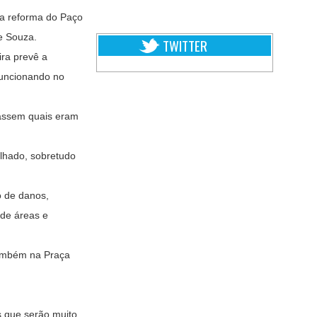
da reforma do Paço
e Souza.
TWITTER
ira prevê a
funcionando no
liassem quais eram
elhado, sobretudo
io de danos,
 de áreas e
 também na Praça
s que serão muito