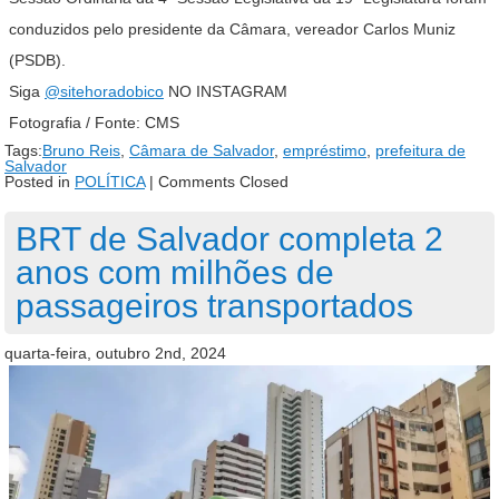
conduzidos pelo presidente da Câmara, vereador Carlos Muniz
(PSDB).
Siga
@sitehoradobico
NO INSTAGRAM
Fotografia / Fonte: CMS
Tags:
Bruno Reis
,
Câmara de Salvador
,
empréstimo
,
prefeitura de
Salvador
Posted in
POLÍTICA
|
Comments Closed
BRT de Salvador completa 2
anos com milhões de
passageiros transportados
quarta-feira, outubro 2nd, 2024