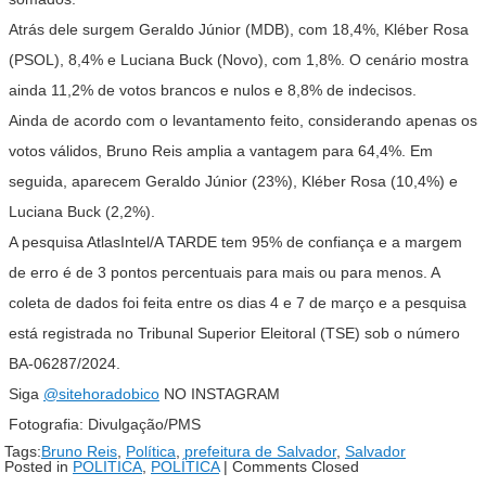
Atrás dele surgem Geraldo Júnior (MDB), com 18,4%, Kléber Rosa
(PSOL), 8,4% e Luciana Buck (Novo), com 1,8%. O cenário mostra
ainda 11,2% de votos brancos e nulos e 8,8% de indecisos.
Ainda de acordo com o levantamento feito, considerando apenas os
votos válidos, Bruno Reis amplia a vantagem para 64,4%. Em
seguida, aparecem Geraldo Júnior (23%), Kléber Rosa (10,4%) e
Luciana Buck (2,2%).
A pesquisa AtlasIntel/A TARDE tem 95% de confiança e a margem
de erro é de 3 pontos percentuais para mais ou para menos. A
coleta de dados foi feita entre os dias 4 e 7 de março e a pesquisa
está registrada no Tribunal Superior Eleitoral (TSE) sob o número
BA-06287/2024.
Siga
@sitehoradobico
NO INSTAGRAM
Fotografia: Divulgação/PMS
Tags:
Bruno Reis
,
Política
,
prefeitura de Salvador
,
Salvador
Posted in
POLITICA
,
POLÍTICA
|
Comments Closed