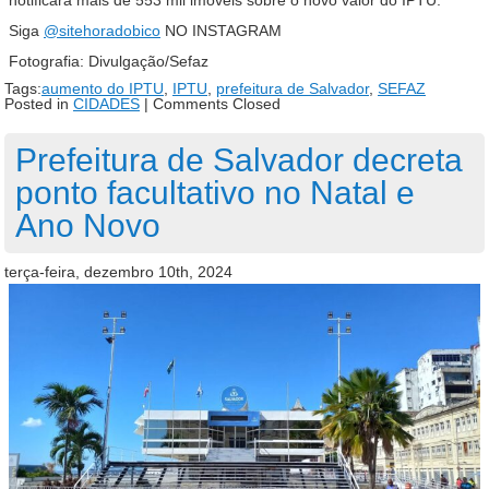
notificará mais de 553 mil imóveis sobre o novo valor do IPTU.
Siga
@sitehoradobico
NO INSTAGRAM
Fotografia: Divulgação/Sefaz
Tags:
aumento do IPTU
,
IPTU
,
prefeitura de Salvador
,
SEFAZ
Posted in
CIDADES
|
Comments Closed
Prefeitura de Salvador decreta
ponto facultativo no Natal e
Ano Novo
terça-feira, dezembro 10th, 2024