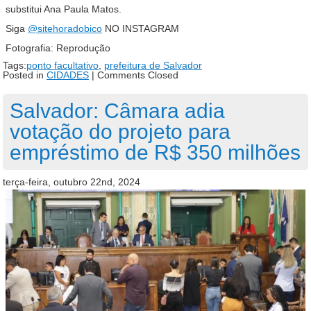
substitui Ana Paula Matos.
Siga
@sitehoradobico
NO INSTAGRAM
Fotografia: Reprodução
Tags:
ponto facultativo
,
prefeitura de Salvador
Posted in
CIDADES
|
Comments Closed
Salvador: Câmara adia
votação do projeto para
empréstimo de R$ 350 milhões
terça-feira, outubro 22nd, 2024