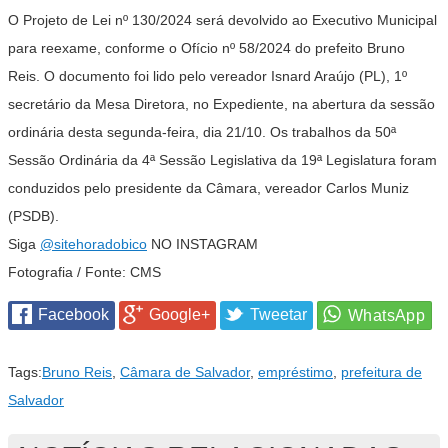
O Projeto de Lei nº 130/2024 será devolvido ao Executivo Municipal
para reexame, conforme o Ofício nº 58/2024 do prefeito Bruno
Reis. O documento foi lido pelo vereador Isnard Araújo (PL), 1º
secretário da Mesa Diretora, no Expediente, na abertura da sessão
ordinária desta segunda-feira, dia 21/10. Os trabalhos da 50ª
Sessão Ordinária da 4ª Sessão Legislativa da 19ª Legislatura foram
conduzidos pelo presidente da Câmara, vereador Carlos Muniz
(PSDB).
Siga
@sitehoradobico
NO INSTAGRAM
Fotografia / Fonte: CMS
Facebook
Google+
Tweetar
Tags:
Bruno Reis
,
Câmara de Salvador
,
empréstimo
,
prefeitura de
Salvador