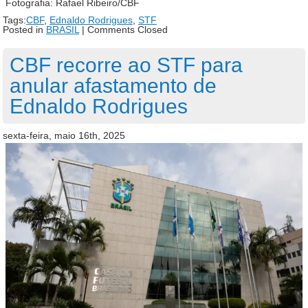
Fotografia: Rafael Ribeiro/CBF
Tags:
CBF
,
Ednaldo Rodrigues
,
STF
Posted in
BRASIL
|
Comments Closed
CBF recorre ao STF para
anular afastamento de
Ednaldo Rodrigues
sexta-feira, maio 16th, 2025