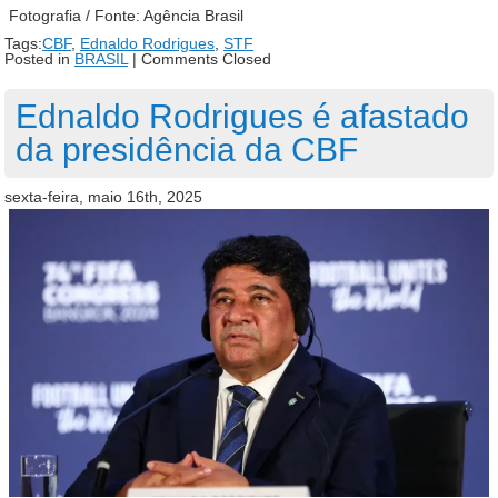
Fotografia / Fonte: Agência Brasil
Tags:
CBF
,
Ednaldo Rodrigues
,
STF
Posted in
BRASIL
|
Comments Closed
Ednaldo Rodrigues é afastado
da presidência da CBF
sexta-feira, maio 16th, 2025