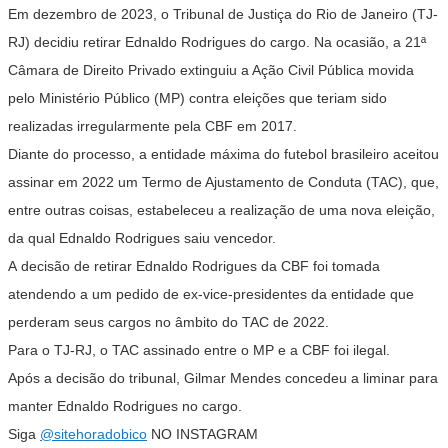
Em dezembro de 2023, o
Tribunal de Justiça do Rio de Janeiro (TJ-
RJ) decidiu retirar Ednaldo Rodrigues do cargo
. Na ocasião, a 21ª
Câmara de Direito Privado extinguiu a Ação Civil Pública movida
pelo Ministério Público (MP) contra eleições que teriam sido
realizadas irregularmente pela CBF em 2017.
Diante do processo, a entidade máxima do futebol brasileiro aceitou
assinar em 2022 um Termo de Ajustamento de Conduta (TAC), que,
entre outras coisas, estabeleceu a realização de uma nova eleição,
da qual Ednaldo Rodrigues saiu vencedor.
A
decisão de retirar Ednaldo Rodrigues da CBF foi tomada
atendendo a um pedido de ex-vice-presidentes da entidade que
perderam seus cargos no âmbito do TAC de 2022
.
Para o TJ-RJ, o TAC assinado entre o MP e a CBF foi ilegal
.
Após a decisão do tribunal,
Gilmar Mendes concedeu a liminar para
manter Ednaldo Rodrigues no cargo
.
Siga
@sitehoradobico
NO INSTAGRAM