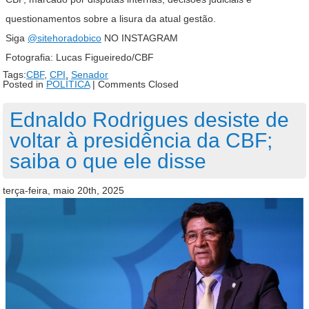
questionamentos sobre a lisura da atual gestão.
Siga
@sitehoradobico
NO INSTAGRAM
Fotografia: Lucas Figueiredo/CBF
Tags:
CBF
,
CPI
,
Senador
Posted in
POLÍTICA
|
Comments Closed
Ednaldo Rodrigues desiste de
voltar à presidência da CBF;
saiba o que ele disse
terça-feira, maio 20th, 2025