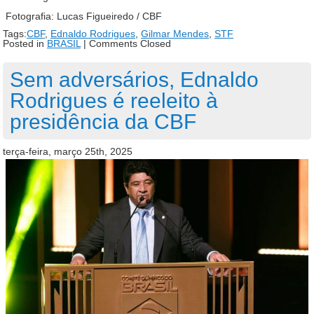
Fotografia: Lucas Figueiredo / CBF
Tags:
CBF
,
Ednaldo Rodrigues
,
Gilmar Mendes
,
STF
Posted in
BRASIL
|
Comments Closed
Sem adversários, Ednaldo
Rodrigues é reeleito à
presidência da CBF
terça-feira, março 25th, 2025