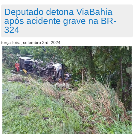
Deputado detona ViaBahia
após acidente grave na BR-
324
terça-feira, setembro 3rd, 2024