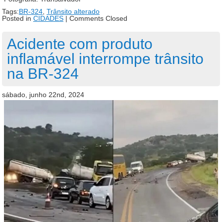
Tags:
BR-324
,
Trânsito alterado
Posted in
CIDADES
|
Comments Closed
Acidente com produto
inflamável interrompe trânsito
na BR-324
sábado, junho 22nd, 2024