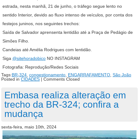
estrada, nesta manhã, 21 de junho, o tráfego segue lento no
sentido Interior, devido ao fluxo intenso de veículos, por conta dos
festejos juninos, nos seguintes trechos:
Saída de Salvador aprensenta lentidão até a Praça de Pedágio de
Simões Filho.
Candeias até Amélia Rodrigues com lentidão.
Siga
@sitehoradobico
NO INSTAGRAM
Fotografia: Reprodução/Redes Sociais
Tags:
BR-324
,
congestionamento
,
ENGARRAFAMENTO
,
São João
Posted in
CIDADES
|
Comments Closed
Embasa realiza alteração em
trecho da BR-324; confira a
mudança
sexta-feira, maio 10th, 2024