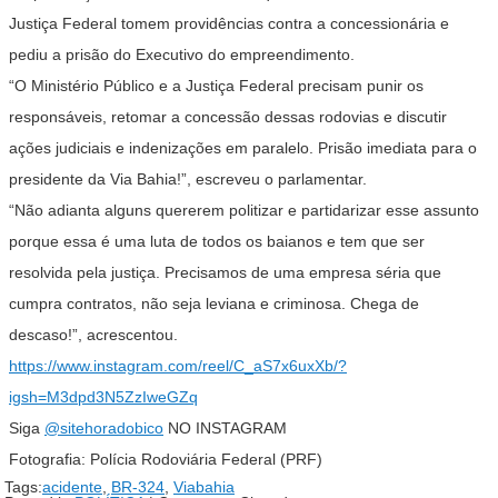
Justiça Federal tomem providências contra a concessionária e
pediu a prisão do Executivo do empreendimento.
“O Ministério Público e a Justiça Federal precisam punir os
responsáveis, retomar a concessão dessas rodovias e discutir
ações judiciais e indenizações em paralelo. Prisão imediata para o
presidente da Via Bahia!”, escreveu o parlamentar.
“Não adianta alguns quererem politizar e partidarizar esse assunto
porque essa é uma luta de todos os baianos e tem que ser
resolvida pela justiça. Precisamos de uma empresa séria que
cumpra contratos, não seja leviana e criminosa. Chega de
descaso!”, acrescentou.
https://www.instagram.com/reel/C_aS7x6uxXb/?
igsh=M3dpd3N5ZzIweGZq
Siga
@sitehoradobico
NO INSTAGRAM
Fotografia: Polícia Rodoviária Federal (PRF)
Tags:
acidente
,
BR-324
,
Viabahia