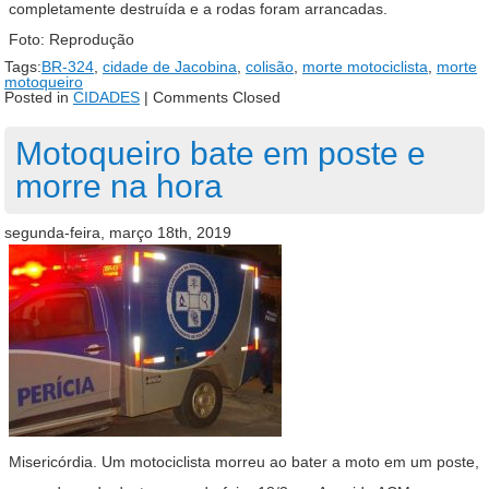
completamente destruída e a rodas foram arrancadas.
Foto: Reprodução
Tags:
BR-324
,
cidade de Jacobina
,
colisão
,
morte motociclista
,
morte
motoqueiro
Posted in
CIDADES
|
Comments Closed
Motoqueiro bate em poste e
morre na hora
segunda-feira, março 18th, 2019
Misericórdia. Um motociclista morreu ao bater a moto em um poste,