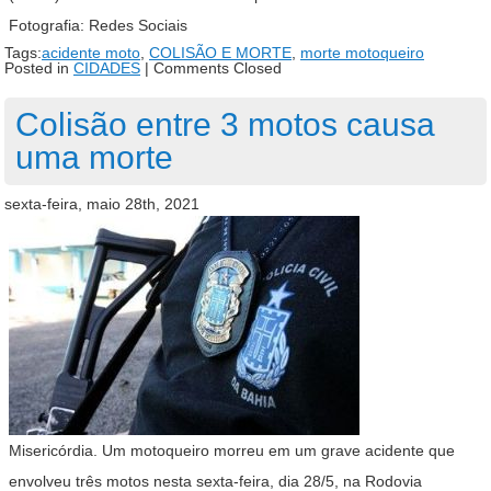
Fotografia: Redes Sociais
Tags:
acidente moto
,
COLISÃO E MORTE
,
morte motoqueiro
Posted in
CIDADES
|
Comments Closed
Colisão entre 3 motos causa
uma morte
sexta-feira, maio 28th, 2021
Misericórdia. Um motoqueiro morreu em um grave acidente que
envolveu três motos nesta sexta-feira, dia 28/5, na Rodovia