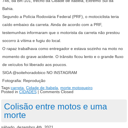
746, da BR-101, trecho da Cidade de Itabela, Extremo Sul da
Bahia.
Segundo a Polícia Rodoviária Federal (PRF), o motociclista teria
caído embaixo da carreta. Ainda de acordo com a PRF,
testemunhas informaram que o motorista da carreta não prestou
socorro à vítima e fugiu do local.
O rapaz trabalhava como entregador e estava sozinho na moto no
momento do grave acidente. O trânsito ficou lento e o grande fluxo
de veículos foi liberado aos poucos.
SIGA @soitehoradobico NO INSTAGRAM
Fotografia: Reprodução
Tags:
carreta
,
Cidade de Itabela
,
morte motoqueiro
Posted in
CIDADES
|
Comments Closed
Colisão entre motos e uma
morte
sábado, dezembro 4th, 2021