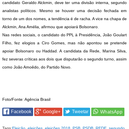
candidato Geraldo Alckmin, deve ter uma divisão interna, segundo
analistas políticos. Mesmo se houver uma decisão fechada em
torno de um dos nomes, a tendência é de racha. A vice na chapa de
Alckmin, Ana Amélia, afirmou que apoiará Bolsonaro.
Nas redes sociais, o candidato do PPL à Presidência, João Goulart
Filho, fez elogios a Ciro Gomes, mas não apontou se pretende
apoiar Bolsonaro ou Haddad. A candidata da Rede, Marina Silva,
fez severas críticas aos dois que disputarão o segundo turno, assim
como João Amoêdo, do Partido Novo.
Foto/Fonte: Agência Brasil
Facebook
Google+
Tweetar
Tags:
Eleição
,
eleições
,
eleições 2018
,
PSB
,
PSDB
,
REDE
,
segundo