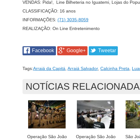
VENDAS:
Pida!, Line Bilheteria no Iguatemi, Lojas do Po
CLASSIFICAÇÃO:
16 anos
INFORMAÇÕES:
(71) 3035-8059
REALIZAÇÃO:
On Line Entretenimento
Facebook
Google+
Tweetar
Tags:
Arraiá da Capitá
,
Arraiá Salvador
,
Calcinha Preta
,
Lua
NOTÍCIAS RELACIONAD
Operação São João
Operação São João
São Jo