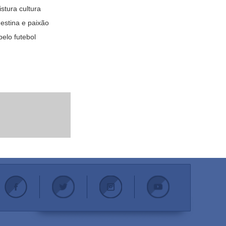
stura cultura
estina e paixão
pelo futebol
.
.
.
.
.
.