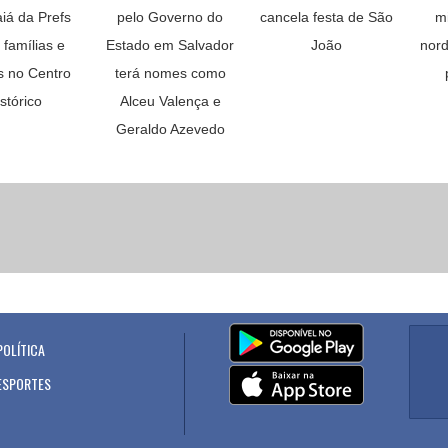
aiá da Prefs
pelo Governo do
cancela festa de São
mi
 famílias e
Estado em Salvador
João
nord
as no Centro
terá nomes como
stórico
Alceu Valença e
Geraldo Azevedo
POLÍTICA
.
ESPORTES