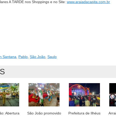
pulares A TARDE nos Shoppings e no Site:
www.araiadacapita.com.br
n Santana
,
Pablo
,
São João
,
Saulo
AS
ão: Abertura
São João promovido
Prefeitura de Ilhéus
Arra