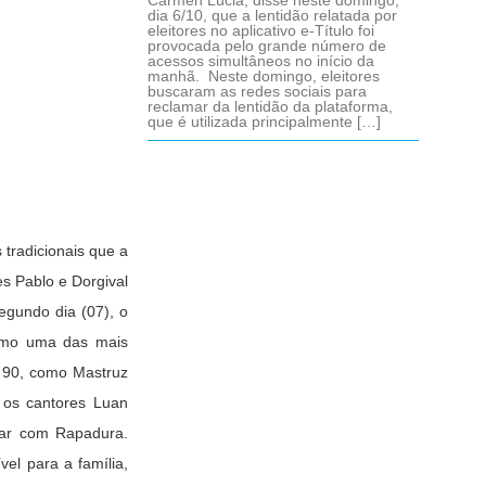
Cármen Lúcia, disse neste domingo,
dia 6/10, que a lentidão relatada por
eleitores no aplicativo e-Título foi
provocada pelo grande número de
acessos simultâneos no início da
manhã. Neste domingo, eleitores
buscaram as redes sociais para
reclamar da lentidão da plataforma,
que é utilizada principalmente […]
 tradicionais que a
es Pablo
e
Dorgival
egundo dia (07), o
como uma das mais
e 90, como Mastruz
 os cantores Luan
iar com Rapadura.
el para a família,