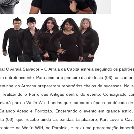
a! O Arraiá Salvador – O Arraiá da Capitá
estreia seguindo os padrões
 entretenimento. Para animar o primeiro dia de festa (06), os cantor
entinha do Arrocha prepararam repertórios cheios de sucessos. No s
, realizando o Forró das Antigas dentro do evento. Consagrado 
as levará para o Wet’n Wild bandas que marcaram época na década d
 Calango Aceso e Forrozão. Encerrando o evento em grande estilo,
ta (08), que recebe ainda as bandas Estakazero, Kart Love e Cav
contece no Wet´n Wild, na Paralela, e traz uma programação imperdív