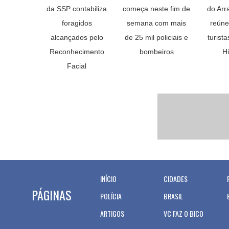
da SSP contabiliza
começa neste fim de
do Arr
foragidos
semana com mais
reúne
alcançados pelo
de 25 mil policiais e
turist
Reconhecimento
bombeiros
Hi
Facial
INÍCIO
CIDADES
PÁGINAS
POLÍCIA
BRASIL
ARTIGOS
VC FAZ O BICO