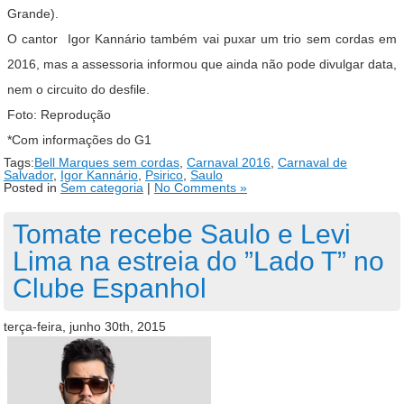
Grande).
O cantor Igor Kannário também vai puxar um trio sem cordas em
2016, mas a assessoria informou que ainda não pode divulgar data,
nem o circuito do desfile.
Foto: Reprodução
*Com informações do G1
Tags:
Bell Marques sem cordas
,
Carnaval 2016
,
Carnaval de
Salvador
,
Igor Kannário
,
Psirico
,
Saulo
Posted in
Sem categoria
|
No Comments »
Tomate recebe Saulo e Levi
Lima na estreia do ”Lado T” no
Clube Espanhol
terça-feira, junho 30th, 2015