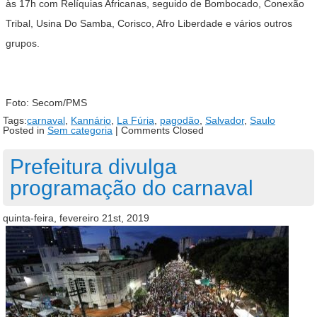
às 17h com Relíquias Africanas, seguido de Bombocado, Conexão
Tribal, Usina Do Samba, Corisco, Afro Liberdade e vários outros
grupos.
Foto: Secom/PMS
Tags:
carnaval
,
Kannário
,
La Fúria
,
pagodão
,
Salvador
,
Saulo
Posted in
Sem categoria
|
Comments Closed
Prefeitura divulga
programação do carnaval
quinta-feira, fevereiro 21st, 2019