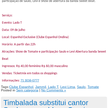
participação de Saulo, Levi e Show de abertura da banda Sweet Beat.
Serviço:
Evento: Lado T
Data: 09 de julho
Local: Espanhol Exclusive (Clube Espanhol Ondina)
Horário: A partir das 22h
Atrações: Show de Tomate e participação Saulo e Levi Abertura banda Sewet
Beat
Ingressos: R$ 40,00 feminino R$ 60,00 masculino
Vendas: Ticketmix em todos os shoppings
Informações:
71 3036-0777
Tags:
Clube Espanhol
,
Jammil
,
Lado T
,
Levi Lima
,
Saulo
,
Tomate
Posted in
Sem categoria
|
No Comments »
Timbalada substitui cantor