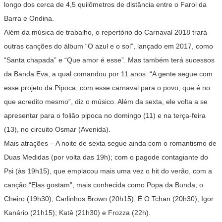
longo dos cerca de 4,5 quilômetros de distância entre o Farol da
Barra e Ondina.
Além da música de trabalho, o repertório do Carnaval 2018 trará
outras canções do álbum “O azul e o sol”, lançado em 2017, como
“Santa chapada” e “Que amor é esse”. Mas também terá sucessos
da Banda Eva, a qual comandou por 11 anos. “A gente segue com
esse projeto da Pipoca, com esse carnaval para o povo, que é no
que acredito mesmo”, diz o músico. Além da sexta, ele volta a se
apresentar para o folião pipoca no domingo (11) e na terça-feira
(13), no circuito Osmar (Avenida).
Mais atrações – A noite de sexta segue ainda com o romantismo de
Duas Medidas (por volta das 19h); com o pagode contagiante do
Psi (às 19h15), que emplacou mais uma vez o hit do verão, com a
canção “Elas gostam”, mais conhecida como Popa da Bunda; o
Cheiro (19h30); Carlinhos Brown (20h15); É O Tchan (20h30); Igor
Kanário (21h15); Katê (21h30) e Frozza (22h).