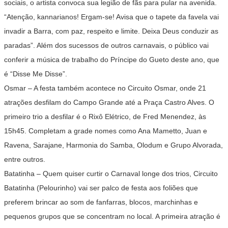
sociais, o artista convoca sua legião de fãs para pular na avenida.
“Atenção, kannarianos! Ergam-se! Avisa que o tapete da favela vai
invadir a Barra, com paz, respeito e limite. Deixa Deus conduzir as
paradas”. Além dos sucessos de outros carnavais, o público vai
conferir a música de trabalho do Príncipe do Gueto deste ano, que
é “Disse Me Disse”.
Osmar
– A festa também acontece no Circuito Osmar, onde 21
atrações desfilam do Campo Grande até a Praça Castro Alves. O
primeiro trio a desfilar é o Rixô Elétrico, de Fred Menendez, às
15h45. Completam a grade nomes como Ana Mametto, Juan e
Ravena, Sarajane, Harmonia do Samba, Olodum e Grupo Alvorada,
entre outros.
Batatinha
– Quem quiser curtir o Carnaval longe dos trios, Circuito
Batatinha (Pelourinho) vai ser palco de festa aos foliões que
preferem brincar ao som de fanfarras, blocos, marchinhas e
pequenos grupos que se concentram no local. A primeira atração é