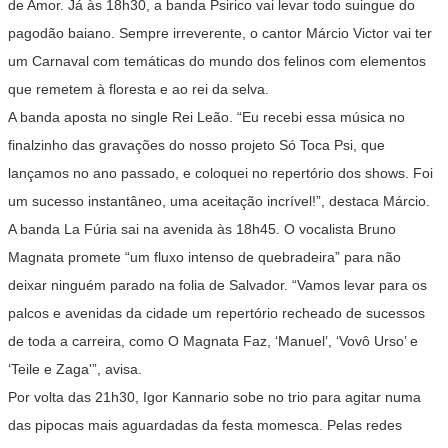
de Amor. Já às 18h30, a banda Psirico vai levar todo suingue do
pagodão baiano. Sempre irreverente, o cantor Márcio Victor vai ter
um Carnaval com temáticas do mundo dos felinos com elementos
que remetem à floresta e ao rei da selva.
A banda aposta no single Rei Leão. “Eu recebi essa música no
finalzinho das gravações do nosso projeto Só Toca Psi, que
lançamos no ano passado, e coloquei no repertório dos shows. Foi
um sucesso instantâneo, uma aceitação incrível!”, destaca Márcio.
A banda La Fúria sai na avenida às 18h45. O vocalista Bruno
Magnata promete “um fluxo intenso de quebradeira” para não
deixar ninguém parado na folia de Salvador. “Vamos levar para os
palcos e avenidas da cidade um repertório recheado de sucessos
de toda a carreira, como O Magnata Faz, ‘Manuel’, ‘Vovô Urso’ e
‘Teile e Zaga'”, avisa.
Por volta das 21h30, Igor Kannario sobe no trio para agitar numa
das pipocas mais aguardadas da festa momesca. Pelas redes