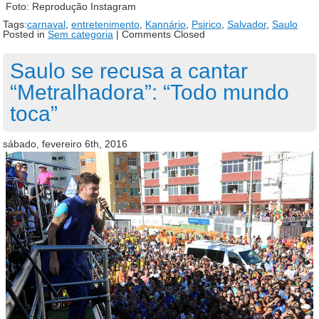
Foto: Reprodução Instagram
Tags:
carnaval
,
entretenimento
,
Kannário
,
Psirico
,
Salvador
,
Saulo
Posted in
Sem categoria
|
Comments Closed
Saulo se recusa a cantar
“Metralhadora”: “Todo mundo
toca”
sábado, fevereiro 6th, 2016