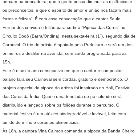
percam na brincadeira, que a gente possa diminuir as distâncias e
os preconceitos, e que o espírito de amor e união nos façam mais
fortes e felizes”. É com essa convocação que o cantor Saulo
Fernandes convida o folião para curtir a “Pipoca das Cores” no
Circuito Dodô (Barra/Ondina), nesta sexta-feira (1º), segundo dia de
Carnaval. O trio do artista é apoiado pela Prefeitura e será um dos
primeiros a desfilar na avenida, com saída programada para as
15h.
Este é o sexto ano consecutivo em que o cantor e compositor
baiano fará seu Carnaval sem cordas, gratuito e democrático. O
projeto especial da pipoca do artista foi inspirado no Holi, Festival
das Cores da Índia. Quase uma tonelada de pó colorido será
distribuído e lançado sobre os foliões durante o percurso. O
material festivo é um atóxico biodegradável e lavável, feito com
amido de milho e corantes alimentícios.
Às 18h, a cantora Vina Calmon comanda a pipoca da Banda Cheiro