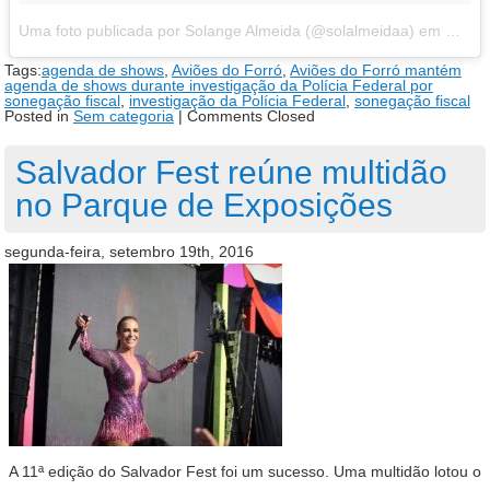
Uma foto publicada por Solange Almeida (@solalmeidaa)
em
Out 1
Tags:
agenda de shows
,
Aviões do Forró
,
Aviões do Forró mantém
agenda de shows durante investigação da Polícia Federal por
sonegação fiscal
,
investigação da Polícia Federal
,
sonegação fiscal
Posted in
Sem categoria
|
Comments Closed
Salvador Fest reúne multidão
no Parque de Exposições
segunda-feira, setembro 19th, 2016
A 11ª edição do Salvador Fest foi um sucesso. Uma multidão lotou o