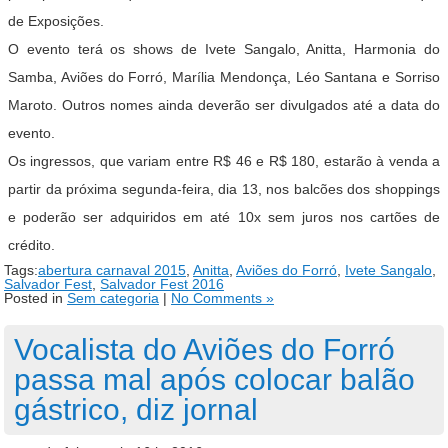
de Exposições.
O evento terá os shows de Ivete Sangalo, Anitta, Harmonia do
Samba, Aviões do Forró, Marília Mendonça, Léo Santana e Sorriso
Maroto. Outros nomes ainda deverão ser divulgados até a data do
evento.
Os ingressos, que variam entre R$ 46 e R$ 180, estarão à venda a
partir da próxima segunda-feira, dia 13, nos balcões dos shoppings
e poderão ser adquiridos em até 10x sem juros nos cartões de
crédito.
Tags:
abertura carnaval 2015
,
Anitta
,
Aviões do Forró
,
Ivete Sangalo
,
Salvador Fest
,
Salvador Fest 2016
Posted in
Sem categoria
|
No Comments »
Vocalista do Aviões do Forró
passa mal após colocar balão
gástrico, diz jornal