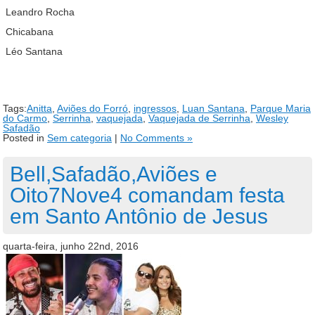
Leandro Rocha
Chicabana
Léo Santana
Tags:
Anitta
,
Aviões do Forró
,
ingressos
,
Luan Santana
,
Parque Maria
do Carmo
,
Serrinha
,
vaquejada
,
Vaquejada de Serrinha
,
Wesley
Safadão
Posted in
Sem categoria
|
No Comments »
Bell,Safadão,Aviões e
Oito7Nove4 comandam festa
em Santo Antônio de Jesus
quarta-feira, junho 22nd, 2016