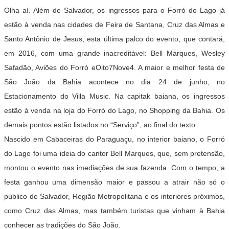
Olha aí. Além de Salvador, os ingressos para o
Forró do Lago
já
estão à venda nas cidades de Feira de Santana, Cruz das Almas e
Santo Antônio de Jesus, esta última palco do evento, que contará,
em 2016, com uma grande inacreditável:
Bell Marques
,
Wesley
Safadão
,
Aviões do Forró
e
Oito7Nove4
. A maior e melhor festa de
São João da Bahia acontece no dia
24 de junho
, no
Estacionamento do
Villa Music
. Na capitak baiana, os ingressos
estão à venda na loja do Forró do Lago, no Shopping da Bahia. Os
demais pontos estão listados no “Serviço”, ao final do texto.
Nascido em Cabaceiras do Paraguaçu, no interior baiano, o Forró
do Lago foi uma ideia do cantor Bell Marques, que, sem pretensão,
montou o evento nas imediações de sua fazenda. Com o tempo, a
festa ganhou uma dimensão maior e passou a atrair não só o
público de Salvador, Região Metropolitana e os interiores próximos,
como Cruz das Almas, mas também turistas que vinham à Bahia
conhecer as tradições do São João.