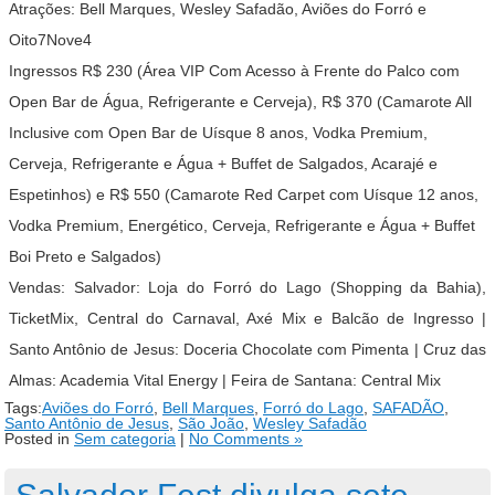
Atrações: Bell Marques, Wesley Safadão, Aviões do Forró e
Oito7Nove4
Ingressos R$ 230 (Área VIP Com Acesso à Frente do Palco com
Open Bar de Água, Refrigerante e Cerveja), R$ 370 (Camarote All
Inclusive com Open Bar de Uísque 8 anos, Vodka Premium,
Cerveja, Refrigerante e Água + Buffet de Salgados, Acarajé e
Espetinhos) e R$ 550 (Camarote Red Carpet com Uísque 12 anos,
Vodka Premium, Energético, Cerveja, Refrigerante e Água + Buffet
Boi Preto e Salgados)
Vendas: Salvador: Loja do Forró do Lago (Shopping da Bahia),
TicketMix, Central do Carnaval, Axé Mix e Balcão de Ingresso |
Santo Antônio de Jesus: Doceria Chocolate com Pimenta | Cruz das
Almas: Academia Vital Energy | Feira de Santana: Central Mix
Tags:
Aviões do Forró
,
Bell Marques
,
Forró do Lago
,
SAFADÃO
,
Santo Antônio de Jesus
,
São João
,
Wesley Safadão
Posted in
Sem categoria
|
No Comments »