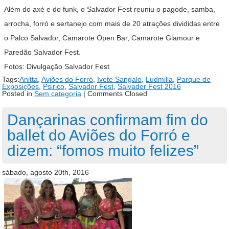
Além do axé e do funk, o Salvador Fest reuniu o pagode, samba,
arrocha, forró e sertanejo com mais de 20 atrações divididas entre
o Palco Salvador, Camarote Open Bar, Camarote Glamour e
Paredão Salvador Fest.
Fotos: Divulgação Salvador Fest
Tags:
Anitta
,
Aviões do Forró
,
Ivete Sangalo
,
Ludmilla
,
Parque de
Exposições
,
Psirico
,
Salvador Fest
,
Salvador Fest 2016
Posted in
Sem categoria
|
Comments Closed
Dançarinas confirmam fim do
ballet do Aviões do Forró e
dizem: “fomos muito felizes”
sábado, agosto 20th, 2016