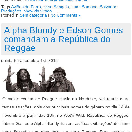
Tags:
Aviões do Forró
,
Ivete Sangalo
,
Luan Santana
,
Salvador
Produções
,
show da virada
Posted in
Sem categoria
|
No Comments »
Alpha Blondy e Edson Gomes
comandam a República do
Reggae
quinta-feira, outubro 1st, 2015
O maior evento de Reggae music do Nordeste, vai reunir entre
tantas atrações, dois dos principais nomes do gênero no dia 14 de
novembro a partir das 18h, no Wet’n Wild; República do Reggae.
Edson Gomes e Alpha Blondy trazem as “boas vibrações” do ritmo
para Salvador em uma noite de puro Reggae. Para muitos, a