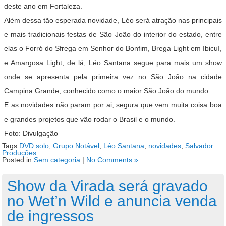
deste ano em Fortaleza.
Além dessa tão esperada novidade, Léo será atração nas principais
e mais tradicionais festas de São João do interior do estado, entre
elas o Forró do Sfrega em Senhor do Bonfim, Brega Light em Ibicuí,
e Amargosa Light, de lá, Léo Santana segue para mais um show
onde se apresenta pela primeira vez no São João na cidade
Campina Grande, conhecido como o maior São João do mundo.
E as novidades não param por ai, segura que vem muita coisa boa
e grandes projetos que vão rodar o Brasil e o mundo.
Foto: Divulgação
Tags:
DVD solo
,
Grupo Notável
,
Léo Santana
,
novidades
,
Salvador
Produções
Posted in
Sem categoria
|
No Comments »
Show da Virada será gravado
no Wet’n Wild e anuncia venda
de ingressos