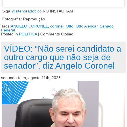
Siga
@sitehoradobico
NO INSTAGRAM
Fotografia: Reprodução
Tags:
ANGELO CORONEL
,
coronel
,
Otto
,
Otto Alencar
,
Senado
Federal
Posted in
POLÍTICA
|
Comments Closed
VÍDEO: “Não serei candidato a
outro cargo que não seja de
senador”, diz Angelo Coronel
segunda-feira, agosto 11th, 2025