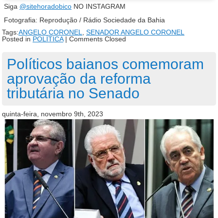
Siga
@sitehoradobico
NO INSTAGRAM
Fotografia: Reprodução / Rádio Sociedade da Bahia
Tags:
ANGELO CORONEL
,
SENADOR ANGELO CORONEL
Posted in
POLÍTICA
|
Comments Closed
Políticos baianos comemoram
aprovação da reforma
tributária no Senado
quinta-feira, novembro 9th, 2023