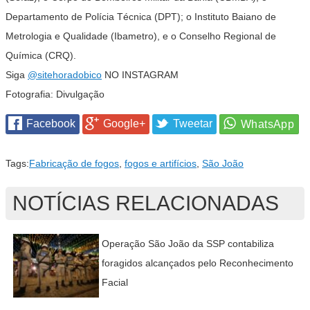
Departamento de Polícia Técnica (DPT); o Instituto Baiano de
Metrologia e Qualidade (Ibametro), e o Conselho Regional de
Química (CRQ).
Siga
@sitehoradobico
NO INSTAGRAM
Fotografia: Divulgação
Facebook
Google+
Tweetar
Tags:
Fabricação de fogos
,
fogos e artifícios
,
São João
NOTÍCIAS RELACIONADAS
Operação São João da SSP contabiliza
foragidos alcançados pelo Reconhecimento
Facial