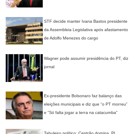
STF decide manter Ivana Bastos presidente
da Assembleia Legislativa após afastamento
de Adolfo Menezes do cargo
Wagner pode assumir presidência do PT, diz
jornal
Ex-presidente Bolsonaro faz balanço das
eleições municipais e diz que “o PT morreu”
e “Só falta jogar a terra na catacumba”
Tabuleiro político: Centrão domina, PL