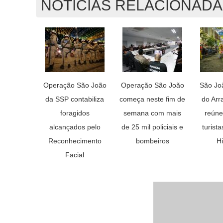
NOTÍCIAS RELACIONAD
Operação São João
Operação São João
São Jo
da SSP contabiliza
começa neste fim de
do Arr
foragidos
semana com mais
reúne
alcançados pelo
de 25 mil policiais e
turist
Reconhecimento
bombeiros
Hi
Facial