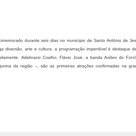
comemorado durante seis dias no município de Santo Antônio de Je
 diversão, arte e cultura, a programação imperdível é destaque d
uitamente.
Adelmario Coelho, Flávio José, a banda Aviões do Forr
junina da região –
,
são as primeiras atrações confirmadas na gr