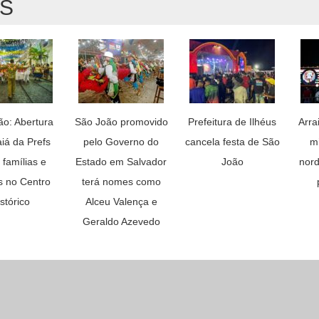
AS
ão: Abertura
São João promovido
Prefeitura de Ilhéus
Arra
aiá da Prefs
pelo Governo do
cancela festa de São
mi
 famílias e
Estado em Salvador
João
nord
as no Centro
terá nomes como
stórico
Alceu Valença e
Geraldo Azevedo