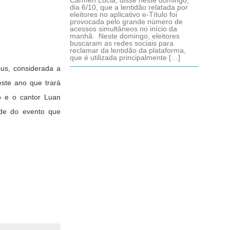
Cármen Lúcia, disse neste domingo,
dia 6/10, que a lentidão relatada por
eleitores no aplicativo e-Título foi
provocada pelo grande número de
acessos simultâneos no início da
manhã. Neste domingo, eleitores
buscaram as redes sociais para
reclamar da lentidão da plataforma,
que é utilizada principalmente […]
sus, considerada a
este ano que trará
ó e o cantor Luan
ade do evento que