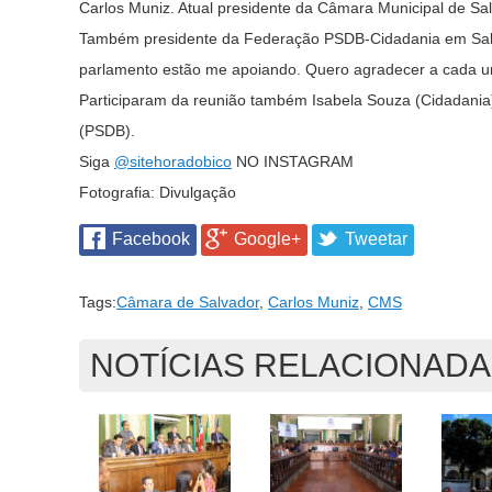
Carlos Muniz. Atual presidente da Câmara Municipal de Salv
Também presidente da Federação PSDB-Cidadania em Salvad
parlamento estão me apoiando. Quero agradecer a cada um
Participaram da reunião também Isabela Souza (Cidadania)
(PSDB).
Siga
@sitehoradobico
NO INSTAGRAM
Fotografia: Divulgação
Facebook
Google+
Tweetar
Tags:
Câmara de Salvador
,
Carlos Muniz
,
CMS
NOTÍCIAS RELACIONAD