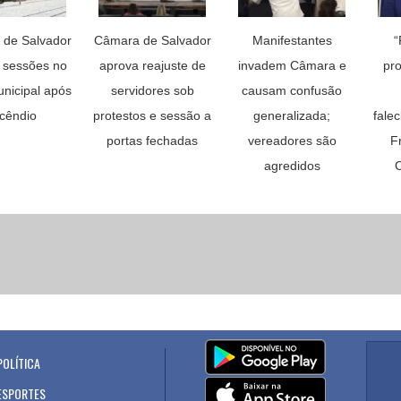
de Salvador
Câmara de Salvador
Manifestantes
“
 sessões no
aprova reajuste de
invadem Câmara e
pro
nicipal após
servidores sob
causam confusão
ncêndio
protestos e sessão a
generalizada;
fale
portas fechadas
vereadores são
Fr
agredidos
C
POLÍTICA
.
ESPORTES