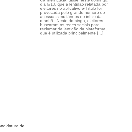
Cármen Lúcia, disse neste domingo,
dia 6/10, que a lentidão relatada por
eleitores no aplicativo e-Título foi
provocada pelo grande número de
acessos simultâneos no início da
manhã. Neste domingo, eleitores
buscaram as redes sociais para
reclamar da lentidão da plataforma,
que é utilizada principalmente […]
andidatura de