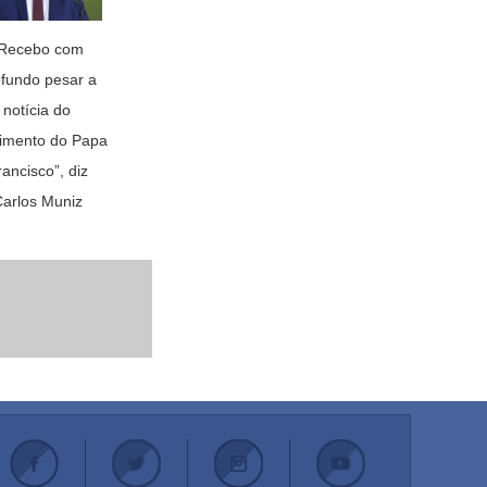
Recebo com
fundo pesar a
notícia do
cimento do Papa
ancisco”, diz
arlos Muniz
.
.
.
.
.
.