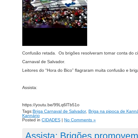
Confusão retada. Os brigões resolveram tomar conta do cir
Carnaval de Salvador.
Leitores do “Hora do Bico” flagraram muita confusão e brig
Assista:
https://youtu.be/99Lq6lTb51o
Tags:
Briga Carnaval de Salvador
,
Briga na pipoca de Kanná
Kannário
Posted in
CIDADES
|
No Comments »
Assista: Brigões promovem