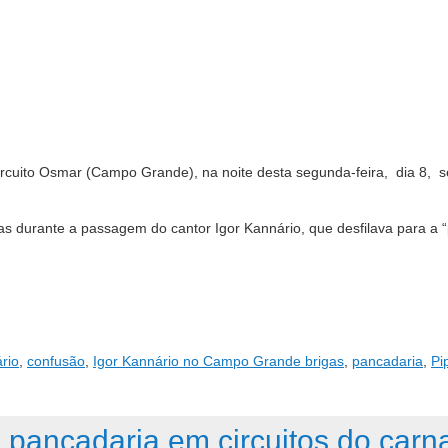
cuito Osmar (Campo Grande), na noite desta segunda-feira, dia 8, sex
as durante a passagem do cantor Igor Kannário, que desfilava para a “
rio
,
confusão
,
Igor Kannário no Campo Grande brigas
,
pancadaria
,
Pi
 pancadaria em circuitos do carn