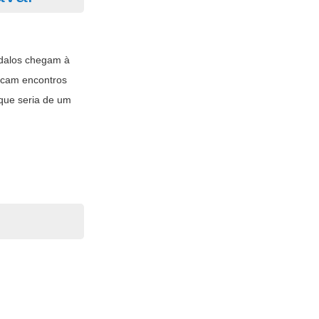
ndalos chegam à
arcam encontros
que seria de um