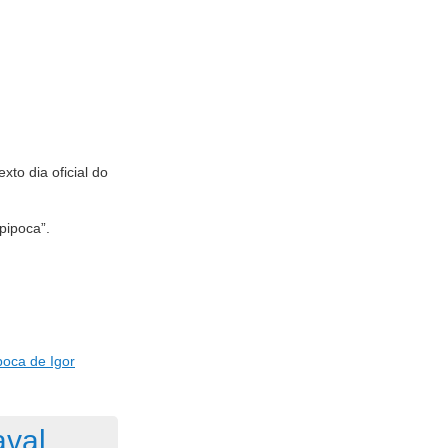
to dia oficial do
pipoca”.
poca de Igor
aval