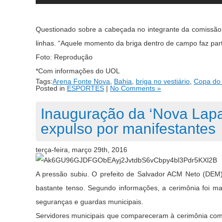
Questionado sobre a cabeçada no integrante da comissão 
linhas. “Aquele momento da briga dentro de campo faz parte 
Foto: Reprodução
*Com informações do UOL
Tags:
Arena Fonte Nova
,
Bahia
,
briga no vestiário
,
Copa do
Posted in
ESPORTES
|
No Comments »
Inauguração da ‘Nova Lapa
expulso por manifestantes
terça-feira, março 29th, 2016
A pressão subiu. O prefeito de Salvador ACM Neto (DEM)
bastante tenso. Segundo informações, a cerimônia foi ma
seguranças e guardas municipais.
Servidores municipais que compareceram à cerimônia começa