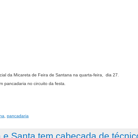
cial da Micareta de Feira de Santana na quarta-feira, dia 27.
 pancadaria no circuito da festa.
ana
,
pancadaria
 e Santa tem cabeçada de técnic