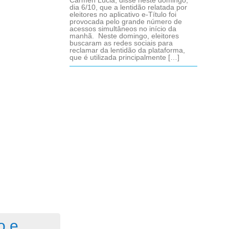
Cármen Lúcia, disse neste domingo,
dia 6/10, que a lentidão relatada por
eleitores no aplicativo e-Título foi
provocada pelo grande número de
acessos simultâneos no início da
manhã. Neste domingo, eleitores
buscaram as redes sociais para
reclamar da lentidão da plataforma,
que é utilizada principalmente […]
o e