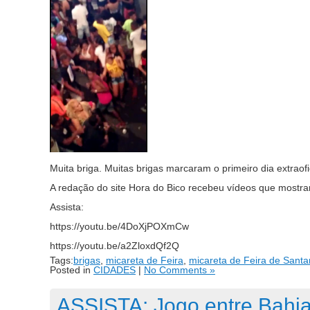
Muita briga. Muitas brigas marcaram o primeiro dia extraofi
A redação do site Hora do Bico recebeu vídeos que mostram
Assista:
https://youtu.be/4DoXjPOXmCw
https://youtu.be/a2ZloxdQf2Q
Tags:
brigas
,
micareta de Feira
,
micareta de Feira de Sant
Posted in
CIDADES
|
No Comments »
ASSISTA: Jogo entre Bahia