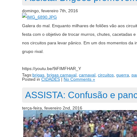
domingo, fevereiro 7th, 2016
Galera do mal. Enquanto milhares de foliões vão aos circu
festa com o objetivo de trocar murros, chutes, cacetadas 
nos circuitos para levar pânico. Em um dos momentos da
grupo rival.
https://youtu.be/9iFIMFHAR_Y
Tags:
brigas
,
brigas carnaval
,
carnaval
,
circuitos
,
guerra
,
pa
Posted in
CIDADES
|
No Comments »
ASSISTA: Confusão e panc
terça-feira, fevereiro 2nd, 2016