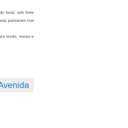
o local, sob forte
ssoas passaram mal
ara vocês, viúvos e
 Avenida