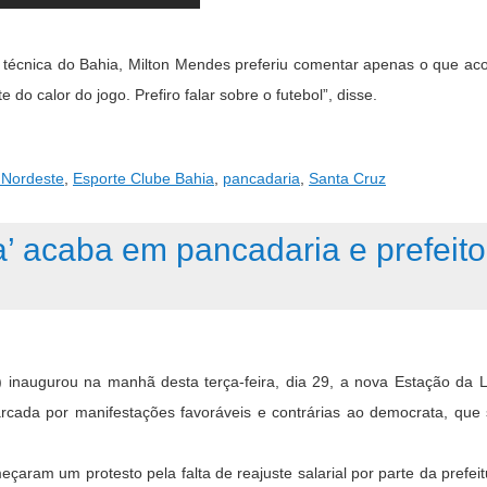
técnica do Bahia, Milton Mendes preferiu comentar apenas o que ac
do calor do jogo. Prefiro falar sobre o futebol”, disse.
 Nordeste
,
Esporte Clube Bahia
,
pancadaria
,
Santa Cruz
’ acaba em pancadaria e prefeito
 inaugurou na manhã desta terça-feira, dia 29, a nova Estação da
rcada por manifestações favoráveis e contrárias ao democrata, que 
ram um protesto pela falta de reajuste salarial por parte da prefeit