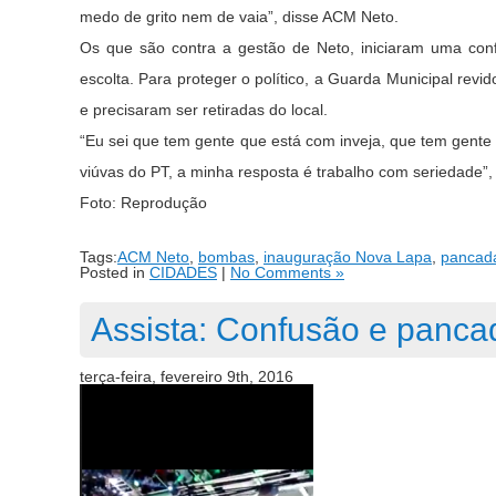
medo de grito nem de vaia”, disse ACM Neto.
Os que são contra a gestão de Neto, iniciaram uma confu
escolta. Para proteger o político, a Guarda Municipal re
e precisaram ser retiradas do local.
“Eu sei que tem gente que está com inveja, que tem gente 
viúvas do PT, a minha resposta é trabalho com seriedade”, 
Foto: Reprodução
Tags:
ACM Neto
,
bombas
,
inauguração Nova Lapa
,
pancada
Posted in
CIDADES
|
No Comments »
Assista: Confusão e panca
terça-feira, fevereiro 9th, 2016