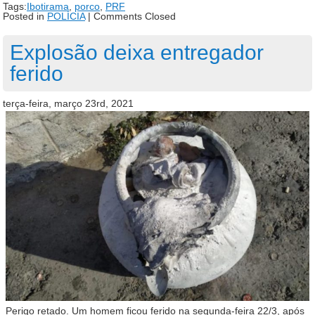
Tags:
Ibotirama
,
porco
,
PRF
Posted in
POLÍCIA
|
Comments Closed
Explosão deixa entregador
ferido
terça-feira, março 23rd, 2021
Perigo retado. Um homem ficou ferido na segunda-feira 22/3, após