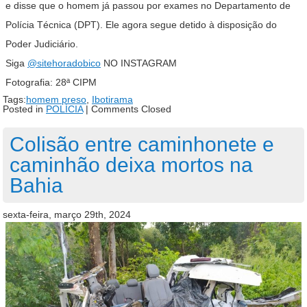
e disse que o homem já passou por exames no Departamento de
Polícia Técnica (DPT). Ele agora segue detido à disposição do
Poder Judiciário.
Siga
@sitehoradobico
NO INSTAGRAM
Fotografia: 28ª CIPM
Tags:
homem preso
,
Ibotirama
Posted in
POLÍCIA
|
Comments Closed
Colisão entre caminhonete e
caminhão deixa mortos na
Bahia
sexta-feira, março 29th, 2024