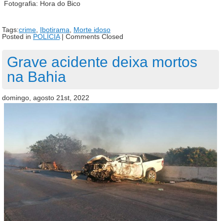
Fotografia: Hora do Bico
Tags:
crime
,
Ibotirama
,
Morte idoso
Posted in
POLÍCIA
|
Comments Closed
Grave acidente deixa mortos
na Bahia
domingo, agosto 21st, 2022