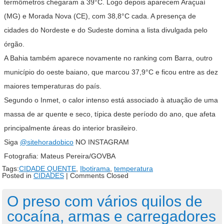
termômetros chegaram a 39°C. Logo depois aparecem Araçuaí
(MG) e Morada Nova (CE), com 38,8°C cada. A presença de
cidades do Nordeste e do Sudeste domina a lista divulgada pelo
órgão.
A Bahia também aparece novamente no ranking com Barra, outro
município do oeste baiano, que marcou 37,9°C e ficou entre as dez
maiores temperaturas do país.
Segundo o Inmet, o calor intenso está associado à atuação de uma
massa de ar quente e seco, típica deste período do ano, que afeta
principalmente áreas do interior brasileiro.
Siga
@sitehoradobico
NO INSTAGRAM
Fotografia: Mateus Pereira/GOVBA
Tags:
CIDADE QUENTE
,
Ibotirama
,
temperatura
Posted in
CIDADES
|
Comments Closed
O preso com vários quilos de
cocaína, armas e carregadores