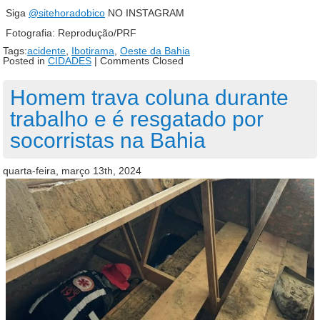
Siga
@sitehoradobico
NO INSTAGRAM
Fotografia: Reprodução/PRF
Tags:
acidente
,
Ibotirama
,
Oeste da Bahia
Posted in
CIDADES
|
Comments Closed
Homem trava coluna durante
trabalho e é resgatado por
socorristas na Bahia
quarta-feira, março 13th, 2024