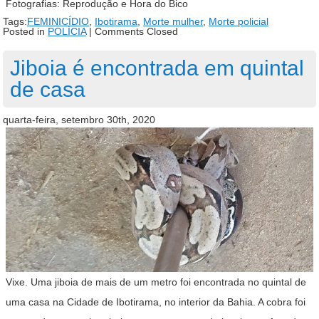
Fotografias: Reprodução e Hora do Bico
Tags:
FEMINICÍDIO
,
Ibotirama
,
Morte mulher
,
Morte policial
Posted in
POLÍCIA
|
Comments Closed
Jiboia é encontrada em quintal
de casa
quarta-feira, setembro 30th, 2020
Vixe. Uma jiboia de mais de um metro foi encontrada no quintal de
uma casa na Cidade de Ibotirama, no interior da Bahia. A cobra foi