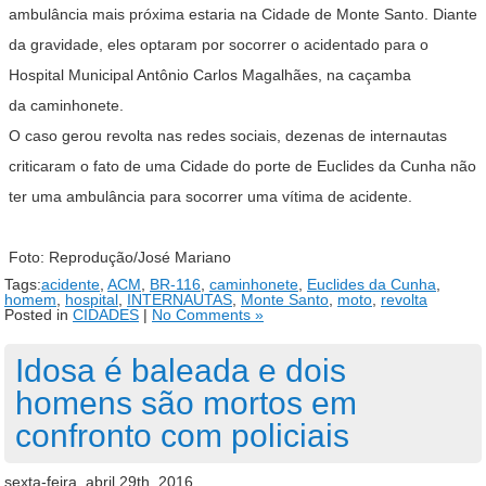
ambulância mais próxima estaria na Cidade de Monte Santo. Diante
da gravidade, eles optaram por socorrer o acidentado para o
Hospital Municipal Antônio Carlos Magalhães, na caçamba
da caminhonete.
O caso gerou revolta nas redes sociais, dezenas de internautas
criticaram o fato de uma Cidade do porte de Euclides da Cunha não
ter uma ambulância para socorrer uma vítima de acidente.
Foto: Reprodução/José Mariano
Tags:
acidente
,
ACM
,
BR-116
,
caminhonete
,
Euclides da Cunha
,
homem
,
hospital
,
INTERNAUTAS
,
Monte Santo
,
moto
,
revolta
Posted in
CIDADES
|
No Comments »
Idosa é baleada e dois
homens são mortos em
confronto com policiais
sexta-feira, abril 29th, 2016