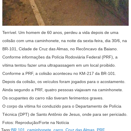
Terrível. Um homem de 60 anos, perdeu a vida depois de uma
colisão com uma caminhonete, na noite da sexta-feira, dia 30/6, na
BR-101, Cidade de Cruz das Almas, no Recôncavo da Baiano.
Conforme informações da Polícia Rodoviária Federal (PRF), a
vítima tentou fazer uma ultrapassagem em um local proibido.
Conforme a PRF, a colisão aconteceu no KM-217 da BR-101.
Depois da colisão, os veículos foram jogados para o acostamento.
Ainda segundo a PRF, quatro pessoas viajavam na caminhonete.
Os ocupantes do carro não tiveram ferimentos graves.
O corpo da vítima foi conduzido para o Departamento de Polícia
Técnica (DPT) de Santo Antônio de Jesus, onde para ser periciado.
Fotos: Reprodução/Forte na Notícia
Tags:
BR 101
,
caminhonete
,
carro
,
Cruz das Almas
,
PRF