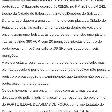
porte ilegal. O flagrante ocorreu às 02h25, no KM 201 da BR 242,
trecho da Cidade de Itaberaba, a 270 quilômetros de Salvador.
Durante abordagem a uma caminhonete com placa da Cidade de
Pojuca, os policiais realizaram u
ma vistoria dentro do veículo e
encontraram uma bolsa atrás do banco do motorista, uma pistola
Taurus, calibre 380 ACP, com 20 munições intactas e dentro do
porta-luvas, um revólver calibre .38 SPL, carregado com seis
munições.
A pistola estava registrada no nome do condutor do veículo, mas
ele não possuía o porte de arma de fogo. Já o revólver não possuía
registro e o passageiro da caminhonete, que também não possuía
porte, assumiu a propriedade.
Os dois homens foram encaminhados com as armas para a
delegacia de polícia judiciária local, onde responderão pelo crime
de PORTE ILEGAL DE ARMAS DE FOGO, conforme Estatuto do
Desarmamento (Lei Especial 10.826/2003) – Art. 14. Portar, deter,