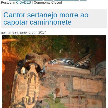
Posted in
CIDADES
|
Comments Closed
Cantor sertanejo morre ao
capotar caminhonete
quinta-feira, janeiro 5th, 2017