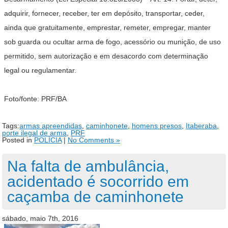
adquirir, fornecer, receber, ter em depósito, transportar, ceder,
ainda que gratuitamente, emprestar, remeter, empregar, manter
sob guarda ou ocultar arma de fogo, acessório ou munição, de uso
permitido, sem autorização e em desacordo com determinação
legal ou regulamentar.
Foto/fonte: PRF/BA
Tags:
armas apreendidas
,
caminhonete
,
homens presos
,
Itaberaba
,
porte ilegal de arma
,
PRF
Posted in
POLÍCIA
|
No Comments »
Na falta de ambulância,
acidentado é socorrido em
caçamba de caminhonete
sábado, maio 7th, 2016