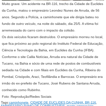
Muito grave. Um acidente na BR-116, trecho da Cidade de Euclides
da Cunha, matou o empresário Leondez Nunes de Arruda, de 56
anos. Segundo a Polícia, a caminhonete que ele dirigia bateu no
fundo de outro veículo, na noite do sábado, dia 25/5. A vítima foi
arremessada do carro com o impacto da colisão.
Os dois veículos ficaram destruídos. O empresário morreu no local,
que fica próximo ao polo regional do Instituto Federal de Educação,
Ciência e Tecnologia da Bahia, em Euclides da Cunha (IFBA).
Conforme o site Calila Notícias, Arruda era natural da Cidade de
Tucano, na Bahia e sócio de uma rede de postos de combustíveis
sediada na Cidade e com filiais em Euclides da Cunha, Ribeira do
Pombal, Crisópolis, Araci, Teofilândia e Barrocas. O empresário era
irmão do ex-prefeito de Tucano, José Rubens de Santana Arruda,
conhecido como Rubinho.
Foto: Reprodução/Redes Sociais
Tags:
caminhonete
,
CIDADE DE EUCLIDES DA CUNHA. BR-116
,
EMPRESÁRIO RAMO DE COMBUSTÍVEIS
,
morte empresário