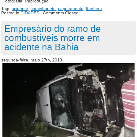
Fotografia: Reprodução
Tags:
acidente
,
caminhonete
,
capotamento
,
Itanhém
Posted in
CIDADES
|
Comments Closed
Empresário do ramo de
combustíveis morre em
acidente na Bahia
segunda-feira, maio 27th, 2019