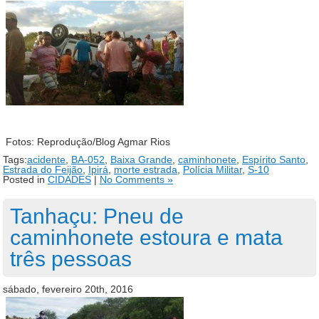
Fotos: Reprodução/Blog Agmar Rios
Tags:
acidente
,
BA-052
,
Baixa Grande
,
caminhonete
,
Espírito Santo
,
Estrada do Feijão
,
Ipirá
,
morte estrada
,
Polícia Militar
,
S-10
Posted in
CIDADES
|
No Comments »
Tanhaçu: Pneu de
caminhonete estoura e mata
três pessoas
sábado, fevereiro 20th, 2016