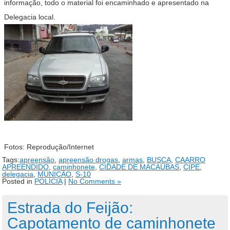
informação, todo o material foi encaminhado e apresentado na
Delegacia local.
Fotos: Reprodução/Internet
Tags:
apreensão
,
apreensão drogas
,
armas
,
BUSCA
,
CAARRO
APREENDIDO
,
caminhonete
,
CIDADE DE MACAÚBAS
,
CIPE
,
delegacia
,
MUNIÇÃO
,
S-10
Posted in
POLÍCIA
|
No Comments »
Estrada do Feijão:
Capotamento de caminhonete