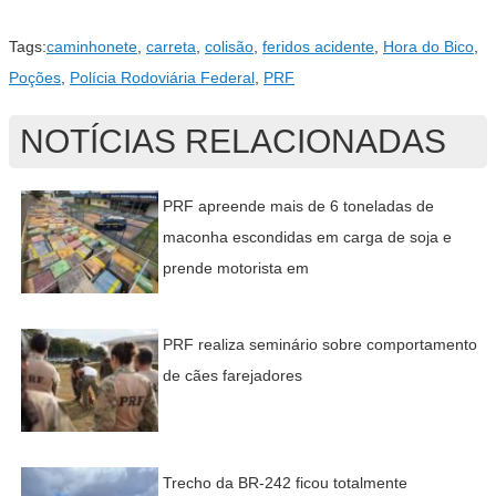
Tags:
caminhonete
,
carreta
,
colisão
,
feridos acidente
,
Hora do Bico
,
Poções
,
Polícia Rodoviária Federal
,
PRF
NOTÍCIAS RELACIONADAS
PRF apreende mais de 6 toneladas de
maconha escondidas em carga de soja e
prende motorista em
PRF realiza seminário sobre comportamento
de cães farejadores
Trecho da BR-242 ficou totalmente