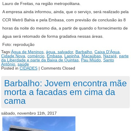
Lauro de Freitas, na região metropolitana.
A empresa ainda informou, ainda, que o serviço, será realizado pela
CCR Metrô Bahia e pela Embasa, com previsão de conclusão às 8
horas da noite do mesmo dia, a partir de quando o fornecimento de
água será retomado de forma gradativa nessas áreas.
Foto: reprodução
Tags:
Água de Meninos
,
água. salvador
,
Barbalho
,
Caixa D'Água
,
Cidade Nova
,
comércio
,
Embasa
,
Lapinha
,
Macaúbas
,
Nazaré
,
parte
da Liberdade e parte da Baixa de Quintas
,
Pau Miúdo
,
Santo
Antônio
,
saúde
Posted in
CIDADES
|
Comments Closed
Barbalho: Jovem encontra mãe
morta a facadas em cima da
cama
sábado, novembro 11th, 2017