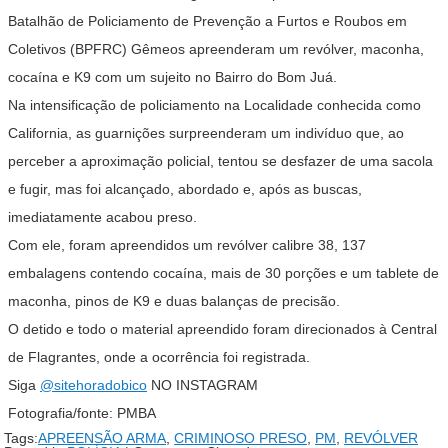
Batalhão de Policiamento de Prevenção a Furtos e Roubos em
Coletivos (BPFRC) Gêmeos apreenderam um revólver, maconha,
cocaína e K9 com um sujeito no Bairro do Bom Juá.
Na intensificação de policiamento na Localidade conhecida como
California, as guarnições surpreenderam um indivíduo que, ao
perceber a aproximação policial, tentou se desfazer de uma sacola
e fugir, mas foi alcançado, abordado e, após as buscas,
imediatamente acabou preso.
Com ele, foram apreendidos um revólver calibre 38, 137
embalagens contendo cocaína, mais de 30 porções e um tablete de
maconha, pinos de K9 e duas balanças de precisão.
O detido e todo o material apreendido foram direcionados à Central
de Flagrantes, onde a ocorrência foi registrada.
Siga
@sitehoradobico
NO INSTAGRAM
Fotografia/fonte: PMBA
Tags:
APREENSÃO ARMA
,
CRIMINOSO PRESO
,
PM
,
REVÓLVER