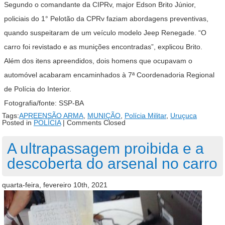
Segundo o comandante da CIPRv, major Edson Brito Júnior,
policiais do 1° Pelotão da CPRv faziam abordagens preventivas,
quando suspeitaram de um veículo modelo Jeep Renegade. “O
carro foi revistado e as munições encontradas”, explicou Brito.
Além dos itens apreendidos, dois homens que ocupavam o
automóvel acabaram encaminhados à 7ª Coordenadoria Regional
de Polícia do Interior.
Fotografia/fonte: SSP-BA
Tags:
APREENSÃO ARMA
,
MUNIÇÃO
,
Polícia Militar
,
Uruçuca
Posted in
POLÍCIA
|
Comments Closed
A ultrapassagem proibida e a
descoberta do arsenal no carro
quarta-feira, fevereiro 10th, 2021