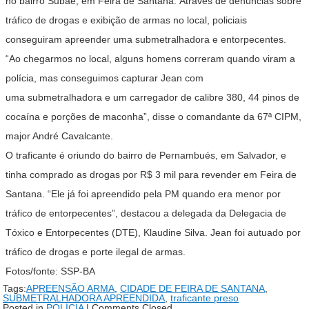
no bairro Subaé, em Feira de Santana. Através de denúncias sobre
tráfico de drogas e exibição de armas no local, policiais
conseguiram apreender uma submetralhadora e entorpecentes.
“Ao chegarmos no local, alguns homens correram quando viram a
polícia, mas conseguimos capturar Jean com
uma submetralhadora e um carregador de calibre 380, 44 pinos de
cocaína e porções de maconha”, disse o comandante da 67ª CIPM,
major André Cavalcante.
O traficante é oriundo do bairro de Pernambués, em Salvador, e
tinha comprado as drogas por R$ 3 mil para revender em Feira de
Santana. “Ele já foi apreendido pela PM quando era menor por
tráfico de entorpecentes”, destacou a delegada da Delegacia de
Tóxico e Entorpecentes (DTE), Klaudine Silva. Jean foi autuado por
tráfico de drogas e porte ilegal de armas.
Fotos/fonte: SSP-BA
Tags:
APREENSÃO ARMA
,
CIDADE DE FEIRA DE SANTANA
,
SUBMETRALHADORA APREENDIDA
,
traficante preso
Posted in
POLÍCIA
|
Comments Closed