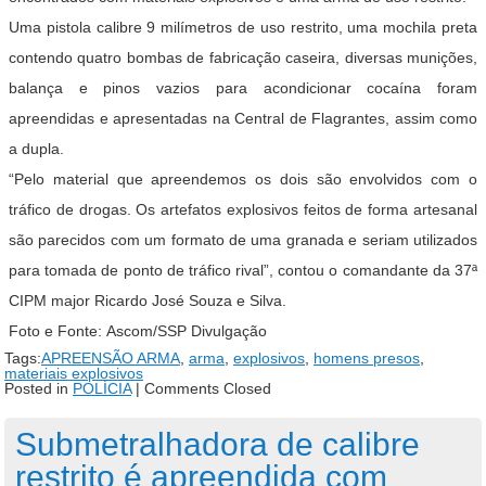
Uma pistola calibre 9 milímetros de uso restrito, uma mochila preta
contendo quatro bombas de fabricação caseira, diversas munições,
balança e pinos vazios para acondicionar cocaína foram
apreendidas e apresentadas na Central de Flagrantes, assim como
a dupla.
“
Pelo material que apreendemos os dois são envolvidos com o
tráfico de drogas. Os artefatos explosivos feitos de forma artesanal
são parecidos com um formato de uma granada e seriam utilizados
para tomada de ponto de tráfico rival”, contou o comandante da 37ª
CIPM major Ricardo José Souza e Silva.
Foto e Fonte: Ascom/SSP Divulgação
Tags:
APREENSÃO ARMA
,
arma
,
explosivos
,
homens presos
,
materiais explosivos
Posted in
POLÍCIA
|
Comments Closed
Submetralhadora de calibre
restrito é apreendida com