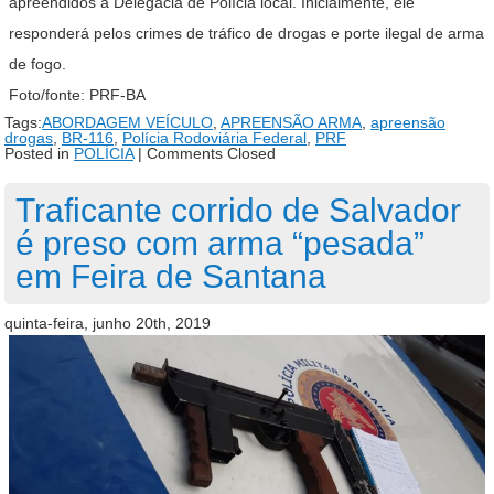
apreendidos à Delegacia de Polícia local. Inicialmente, ele
responderá pelos crimes de tráfico de drogas e porte ilegal de arma
de fogo.
Foto/fonte: PRF-BA
Tags:
ABORDAGEM VEÍCULO
,
APREENSÃO ARMA
,
apreensão
drogas
,
BR-116
,
Polícia Rodoviária Federal
,
PRF
Posted in
POLÍCIA
|
Comments Closed
Traficante corrido de Salvador
é preso com arma “pesada”
em Feira de Santana
quinta-feira, junho 20th, 2019