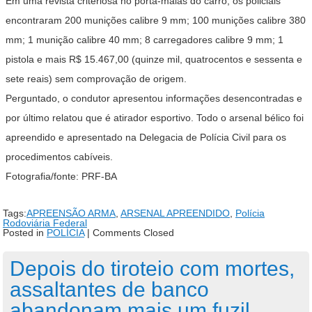
Em uma revista criteriosa no porta-malas do carro, os policiais
encontraram 200 munições calibre 9 mm; 100 munições calibre 380
mm; 1 munição calibre 40 mm; 8 carregadores calibre 9 mm; 1
pistola e mais R$ 15.467,00 (quinze mil, quatrocentos e sessenta e
sete reais) sem comprovação de origem.
Perguntado, o condutor apresentou informações desencontradas e
por último relatou que é atirador esportivo. Todo o arsenal bélico foi
apreendido e apresentado na Delegacia de Polícia Civil para os
procedimentos cabíveis.
Fotografia/fonte: PRF-BA
Tags:
APREENSÃO ARMA
,
ARSENAL APREENDIDO
,
Polícia
Rodoviária Federal
Posted in
POLÍCIA
|
Comments Closed
Depois do tiroteio com mortes,
assaltantes de banco
abandonam mais um fuzil