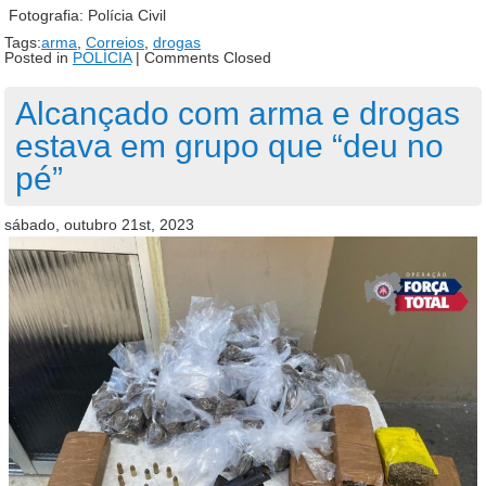
Fotografia: Polícia Civil
Tags:
arma
,
Correios
,
drogas
Posted in
POLÍCIA
|
Comments Closed
Alcançado com arma e drogas
estava em grupo que “deu no
pé”
sábado, outubro 21st, 2023