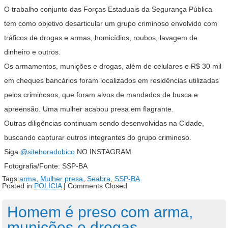
O trabalho conjunto das Forças Estaduais da Segurança Pública
tem como objetivo desarticular um grupo criminoso envolvido com
tráficos de drogas e armas, homicídios, roubos, lavagem de
dinheiro e outros.
Os armamentos, munições e drogas, além de celulares e R$ 30 mil
em cheques bancários foram localizados em residências utilizadas
pelos criminosos, que foram alvos de mandados de busca e
apreensão. Uma mulher acabou presa em flagrante.
Outras diligências continuam sendo desenvolvidas na Cidade,
buscando capturar outros integrantes do grupo criminoso.
Siga
@sitehoradobico
NO INSTAGRAM
Fotografia/Fonte: SSP-BA
Tags:
arma
,
Mulher presa
,
Seabra
,
SSP-BA
Posted in
POLÍCIA
|
Comments Closed
Homem é preso com arma,
munições e drogas