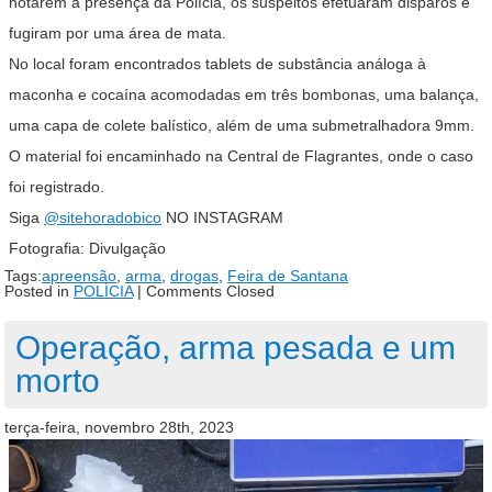
notarem a presença da Polícia, os suspeitos efetuaram disparos e
fugiram por uma área de mata.
No local foram encontrados tablets de substância análoga à
maconha e cocaína acomodadas em três bombonas, uma balança,
uma capa de colete balístico, além de uma submetralhadora 9mm.
O material foi encaminhado na Central de Flagrantes, onde o caso
foi registrado.
Siga
@sitehoradobico
NO INSTAGRAM
Fotografia: Divulgação
Tags:
apreensão
,
arma
,
drogas
,
Feira de Santana
Posted in
POLÍCIA
|
Comments Closed
Operação, arma pesada e um
morto
terça-feira, novembro 28th, 2023