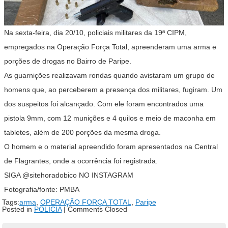
Na sexta-feira, dia 20/10, policiais militares da 19ª CIPM,
empregados na Operação Força Total, apreenderam uma arma e
porções de drogas no Bairro de Paripe.
As guarnições realizavam rondas quando avistaram um grupo de
homens que, ao perceberem a presença dos militares, fugiram. Um
dos suspeitos foi alcançado. Com ele foram encontrados uma
pistola 9mm, com 12 munições e 4 quilos e meio de maconha em
tabletes, além de 200 porções da mesma droga.
O homem e o material apreendido foram apresentados na Central
de Flagrantes, onde a ocorrência foi registrada.
SIGA @sitehoradobico NO INSTAGRAM
Fotografia/fonte: PMBA
Tags:
arma
,
OPERAÇÃO FORÇA TOTAL
,
Paripe
Posted in
POLÍCIA
|
Comments Closed