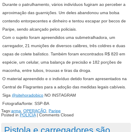
Durante o patrulhamento, vários indivíduos fugiram ao perceber a
aproximação das guarnições. Um deles abandonou uma bolsa
contendo entorpecentes e dinheiro e tentou escapar por becos de
Paripe, sendo alcançado pelos policiais.
Com o sujeito foram apreendidos uma submetralhadora, um
carregador, 21 munições de diversos calibres, três coldres e duas
capas de colete balístico. Também foram encontrados R$ 820 em
espécie, um celular, uma balança de precisão e 182 porções de
maconha, entre tubos, trouxas e tiras da droga.
O material apreendido e o indivíduo detido foram apresentados na
Central de Flagrantes para a adoção das medidas legais cabíveis.
Siga
@sitehoradobico
NO INSTAGRAM
Fotografia/fonte: SSP-BA
Tags:
arma
,
OPERAÇÃO
,
Paripe
Posted in
POLÍCIA
|
Comments Closed
Pistola e carregadores são