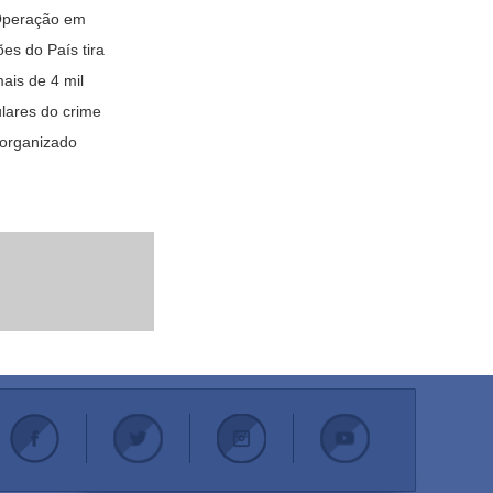
peração em
ões do País tira
ais de 4 mil
ulares do crime
organizado
.
.
.
.
.
.