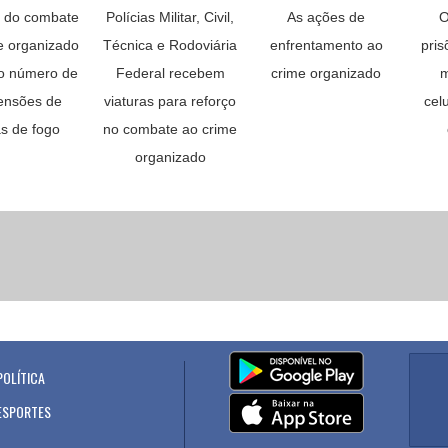
 do combate
Polícias Militar, Civil,
As ações de
O
e organizado
Técnica e Rodoviária
enfrentamento ao
pris
o número de
Federal recebem
crime organizado
m
ensões de
viaturas para reforço
cel
s de fogo
no combate ao crime
organizado
POLÍTICA
.
ESPORTES