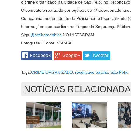
o crime organizado na Cidade de São Félix, no Recôncavo
O combate é realizado por equipes da 4ª Coordenadoria de 
Companhia Independente de Policiamento Especializado (CI
Informações que auxiliem as Forças da Segurança Pública
Siga
@sitehoradobico
NO INSTAGRAM
Fotografia / Fonte: SSP-BA
Facebook
Google+
Tweetar
Tags:
CRIME ORGANIZADO
,
recôncavo baiano
,
São Félix
NOTÍCIAS RELACIONAD