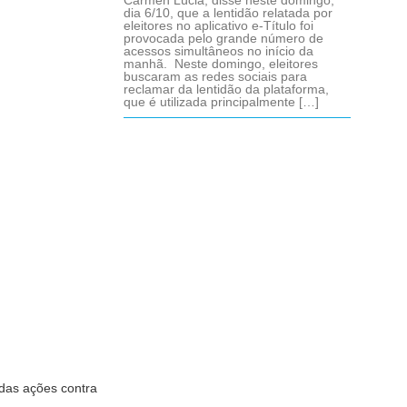
Cármen Lúcia, disse neste domingo,
dia 6/10, que a lentidão relatada por
eleitores no aplicativo e-Título foi
provocada pelo grande número de
acessos simultâneos no início da
manhã. Neste domingo, eleitores
buscaram as redes sociais para
reclamar da lentidão da plataforma,
que é utilizada principalmente […]
o das ações contra