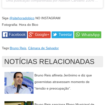
Uma publicação compartilhada por Adelson Carvalho 100% baiano (@adelson_carvalho)
Siga
@sitehoradobico
NO INSTAGRAM
Fotografia: Hora do Bico
Facebook
Google+
Tweetar
Tags:
Bruno Reis
,
Câmara de Salvador
NOTÍCIAS RELACIONADAS
Bruno Reis alfineta Jerônimo e diz que
governistas atravessam momento de
“tensão e preocupação”.
Bruno Reis sanciona Plano Municipal de