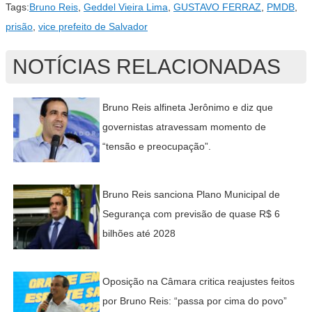
Tags:
Bruno Reis
,
Geddel Vieira Lima
,
GUSTAVO FERRAZ
,
PMDB
,
prisão
,
vice prefeito de Salvador
NOTÍCIAS RELACIONADAS
Bruno Reis alfineta Jerônimo e diz que
governistas atravessam momento de
“tensão e preocupação”.
Bruno Reis sanciona Plano Municipal de
Segurança com previsão de quase R$ 6
bilhões até 2028
Oposição na Câmara critica reajustes feitos
por Bruno Reis: “passa por cima do povo”