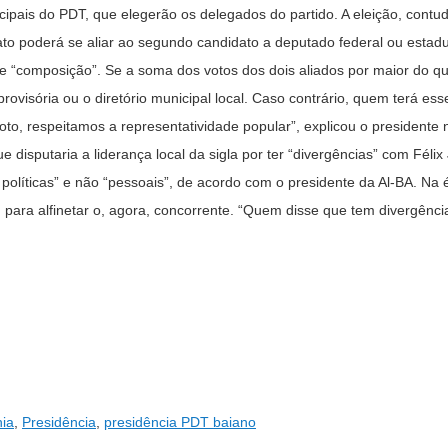
cipais do PDT, que elegerão os delegados do partido. A eleição, contu
o poderá se aliar ao segundo candidato a deputado federal ou estad
 “composição”. Se a soma dos votos dos dois aliados por maior do q
rovisória ou o diretório municipal local. Caso contrário, quem terá esse
oto, respeitamos a representatividade popular”, explicou o presidente 
disputaria a liderança local da sigla por ter
“divergências” com Félix 
s políticas” e não “pessoais”, de acordo com o presidente da Al-BA. Na
 para alfinetar o, agora, concorrente. “Quem disse que tem divergênci
ia
,
Presidência
,
presidência PDT baiano