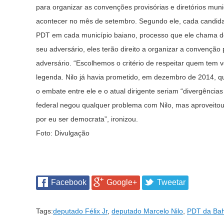
para organizar as convenções provisórias e diretórios muni
acontecer no mês de setembro. Segundo ele, cada candidat
PDT em cada município baiano, processo que ele chama de
seu adversário, eles terão direito a organizar a convenção p
adversário. “Escolhemos o critério de respeitar quem tem v
legenda. Nilo já havia prometido, em dezembro de 2014, que 
o embate entre ele e o atual dirigente seriam “divergência
federal
negou qualquer problema com Nilo
, mas aproveitou
por eu ser democrata”, ironizou.
Foto: Divulgação
Facebook
Google+
Tweetar
Tags:
deputado Félix Jr
,
deputado Marcelo Nilo
,
PDT da Bah