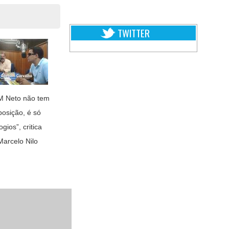
TWITTER
M Neto não tem
posição, é só
ogios”, critica
Marcelo Nilo