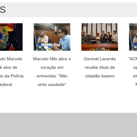
AS
do Marcelo
Marcelo Nilo abre o
Genival Lacerda
“AC
 é alvo de
coração em
recebe título de
o
o da Polícia
entrevista: “Não
cidadão baiano
el
ederal
sinto saudade”