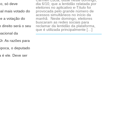
Cármen Lúcia, disse neste domingo,
do, só deve
dia 6/10, que a lentidão relatada por
eleitores no aplicativo e-Título foi
ual mais votado do
provocada pelo grande número de
acessos simultâneos no início da
ue a votação do
manhã. Neste domingo, eleitores
buscaram as redes sociais para
 direito será o seu
reclamar da lentidão da plataforma,
que é utilizada principalmente […]
nacional da
Jr
. As razões para
 época, o deputado
a é ele. Deve ser