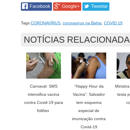
Facebook
Google+
Tweetar
Tags:
CORONAVÍRUS
,
coronavirus na Bahia
,
COVID 19
NOTÍCIAS RELACIONAD
Carnaval: SMS
“Happy Hour da
Ministra
intensifica vacina
Vacina”: Salvador
testa p
contra Covid-19 para
tem esquema
c
foliões
especial de
imunização contra
Covid-19