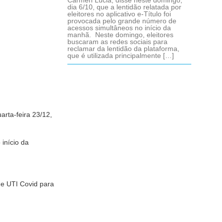
Cármen Lúcia, disse neste domingo,
dia 6/10, que a lentidão relatada por
eleitores no aplicativo e-Título foi
provocada pelo grande número de
acessos simultâneos no início da
manhã. Neste domingo, eleitores
buscaram as redes sociais para
reclamar da lentidão da plataforma,
que é utilizada principalmente […]
rta-feira 23/12,
início da
de UTI Covid para