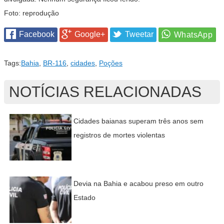
Foto: reprodução
Facebook
Google+
Tweetar
Tags:
Bahia
,
BR-116
,
cidades
,
Poções
NOTÍCIAS RELACIONADAS
Cidades baianas superam três anos sem
registros de mortes violentas
Devia na Bahia e acabou preso em outro
Estado