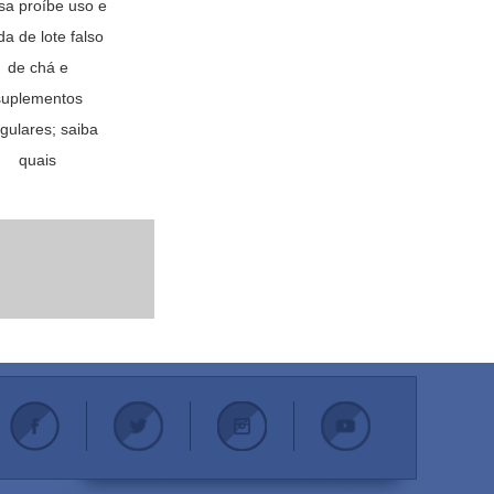
sa proíbe uso e
a de lote falso
de chá e
suplementos
egulares; saiba
quais
.
.
.
.
.
.