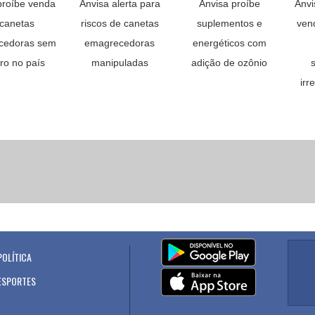
proíbe venda
Anvisa alerta para
Anvisa proíbe
Anvi
canetas
riscos de canetas
suplementos e
vend
cedoras sem
emagrecedoras
energéticos com
tro no país
manipuladas
adição de ozônio
irr
POLÍTICA
.
ESPORTES