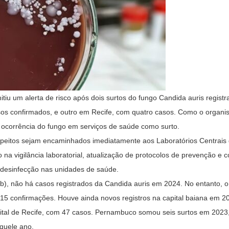
mitiu um alerta de risco após dois surtos do fungo Candida auris regist
casos confirmados, e outro em Recife, com quatro casos. Como o organ
 ocorrência do fungo em serviços de saúde como surto.
uspeitos sejam encaminhados imediatamente aos Laboratórios Centrais
a vigilância laboratorial, atualização de protocolos de prevenção e c
e desinfecção nas unidades de saúde.
), não há casos registrados da Candida auris em 2024. No entanto, o
m 15 confirmações. Houve ainda novos registros na capital baiana em 2
pital de Recife, com 47 casos. Pernambuco somou seis surtos em 2023
quele ano.