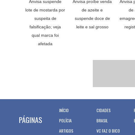
Anvisa suspende
Anvisa proíbe venda
Anvisa 
lote de mostarda por
de azeite e
de 
suspeita de
suspende doce de
emagre
falsificação; veja
leite e sal grosso
regis
qual marca foi
afetada
INÍCIO
CIDADES
PÁGINAS
POLÍCIA
BRASIL
ARTIGOS
VC FAZ O BICO