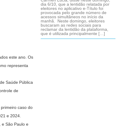
Cármen Lúcia, disse neste domingo,
dia 6/10, que a lentidão relatada por
eleitores no aplicativo e-Título foi
provocada pelo grande número de
acessos simultâneos no início da
manhã. Neste domingo, eleitores
buscaram as redes sociais para
reclamar da lentidão da plataforma,
que é utilizada principalmente […]
rados este ano. Os
ismo representa
 de Saúde Pública
ontrole de
 primeiro caso do
021 e 2024.
, e São Paulo e