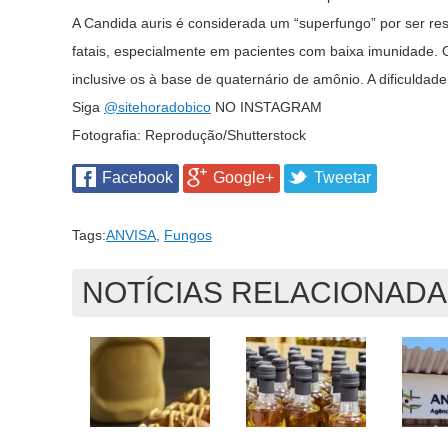
A Candida auris é considerada um “superfungo” por ser res
fatais, especialmente em pacientes com baixa imunidade. 
inclusive os à base de quaternário de amônio. A dificuldad
Siga
@sitehoradobico
NO INSTAGRAM
Fotografia: Reprodução/Shutterstock
Facebook
Google+
Tweetar
Tags:
ANVISA
,
Fungos
NOTÍCIAS RELACIONAD