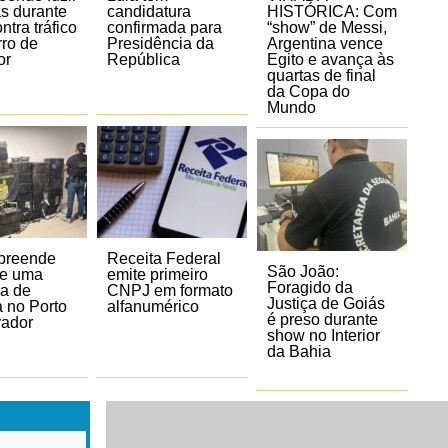
s durante
candidatura
HISTÓRICA: Com
ntra tráfico
confirmada para
“show” de Messi,
rro de
Presidência da
Argentina vence
or
República
Egito e avança às
quartas de final
da Copa do
Mundo
preende
Receita Federal
São João:
de uma
emite primeiro
Foragido da
da de
CNPJ em formato
Justiça de Goiás
 no Porto
alfanumérico
é preso durante
vador
show no Interior
da Bahia