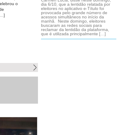
Cármen Lúcia, disse neste domingo,
dia 6/10, que a lentidão relatada por
eleitores no aplicativo e-Título foi
ricação,
provocada pelo grande número de
 todos os
acessos simultâneos no início da
manhã. Neste domingo, eleitores
buscaram as redes sociais para
lim CPS
reclamar da lentidão da plataforma,
[…]
que é utilizada principalmente […]
Next