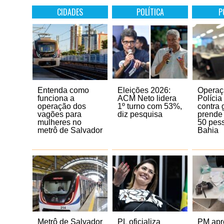
CIDADES
POLÍTICA
P
Entenda como
Eleições 2026:
Operaç
funciona a
ACM Neto lidera
Polícia 
operação dos
1º turno com 53%,
contra 
vagões para
diz pesquisa
prende
mulheres no
50 pes
metrô de Salvador
Bahia
Metrô de Salvador
PL oficializa
PM apr