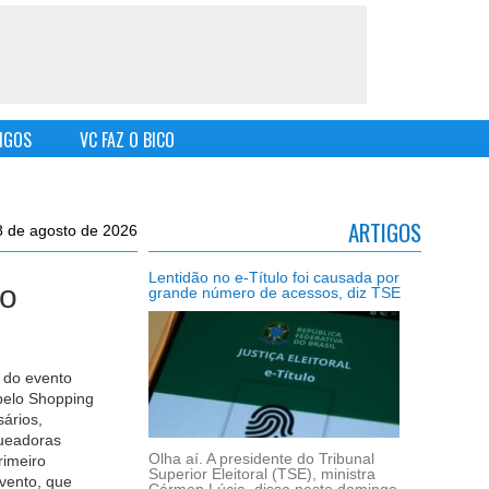
IGOS
VC FAZ O BICO
ARTIGOS
8 de agosto de 2026
Lentidão no e-Título foi causada por
ometiam
ACM Neto participa da 
grande número de acessos, diz TSE
Lapa e anuncia Cidade 
Sanitária
ra (6/8) a
metem
egistro na
Olha aí. A presidente do Tribunal
 na Resolução
Superior Eleitoral (TSE), ministra
União.