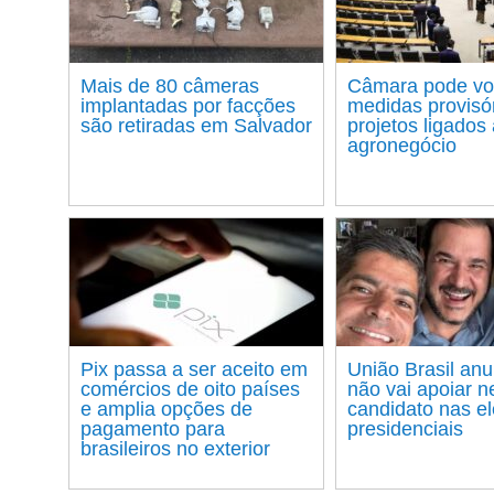
Mais de 80 câmeras
Câmara pode vo
implantadas por facções
medidas provisó
são retiradas em Salvador
projetos ligados
agronegócio
Pix passa a ser aceito em
União Brasil an
comércios de oito países
não vai apoiar 
e amplia opções de
candidato nas e
pagamento para
presidenciais
brasileiros no exterior