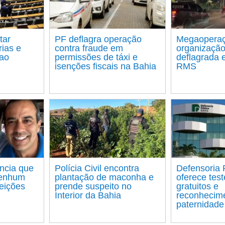
tar
PF deflagra operação
Megaoperaç
rias e
contra fraude em
organização
 ao
permissões de táxi e
deflagrada 
isenções fiscais na Bahia
RMS
uncia que
Polícia Civil encontra
Defensoria 
nenhum
plantação de maconha e
oferece tes
leições
prende suspeito no
gratuitos e
Interior da Bahia
reconhecim
paternidade