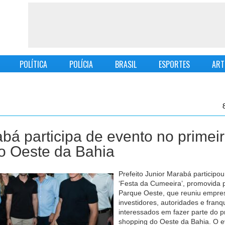
POLÍTICA
POLÍCIA
BRASIL
ESPORTES
ART
íbe produtos sem registro que pr
ento
A Agência Nacional de Vigilância 
(Anvisa) determinou na quinta-fei
apreensão de remédios que pro
emagrecimento mas não tinham r
agência. A decisão foi publicada
3.055/2026, no Diário Oficial da 