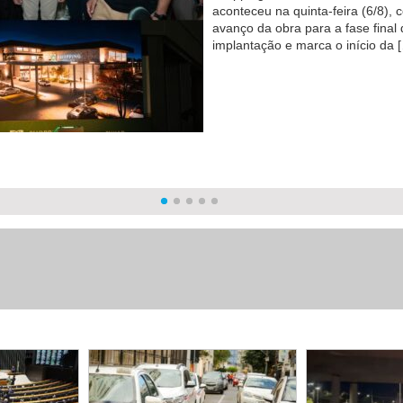
A agência proibiu a
comercialização, distribuição, fab
importação, propaganda e uso de
lotes dos produtos Ozempic
Natural, Slim Turbo Premium e S
Dourado Gold. De acordo com 