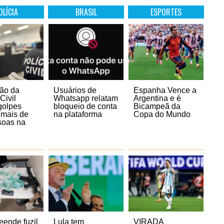
OLÍCIA
BRASIL
ESPORTES
ão da
Usuários de
Espanha Vence a
Civil
Whatsapp relatam
Argentina e é
golpes
bloqueio de conta
Bicampeã da
 mais de
na plataforma
Copa do Mundo
soas na
eende fuzil
Lula tem
VIRADA