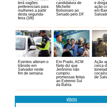
terá vagões
candidatura de
e droga
preferenciais para
Michelle
ação co
mulheres a partir
Bolsonaro ao
em Bai
desta segunda-
Senado pelo DF
Salvad
feira (3/8)
Eventos alteram o
Em Prado, ACM
Ação a
trânsito em
Neto diz que
cerca 
Salvador neste
Jerônimo não
tonela
fim de semana
cumpriu
cocaína
promessas feitas
de Sal
ao Extremo Sul
da Bahia
VÍDEOS