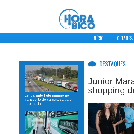
INÍCIO
CIDADES
DESTAQUES
to no primeiro
Anvisa pro
emagrecim
Lei garante frete mínimo no
transporte de cargas; saiba o
to Junior Marabá participou do evento
que muda
 da Cumeeira’, promovida pelo Shopping
 Oeste, que reuniu empresários,
idores, autoridades e franqueadoras
ssados em fazer parte do primeiro
ng do Oeste da Bahia. O evento, que