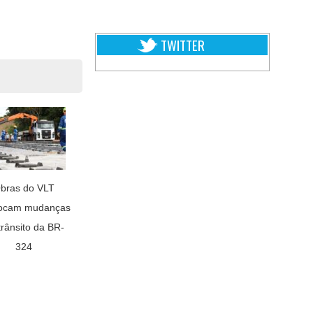
TWITTER
bras do VLT
ocam mudanças
trânsito da BR-
324