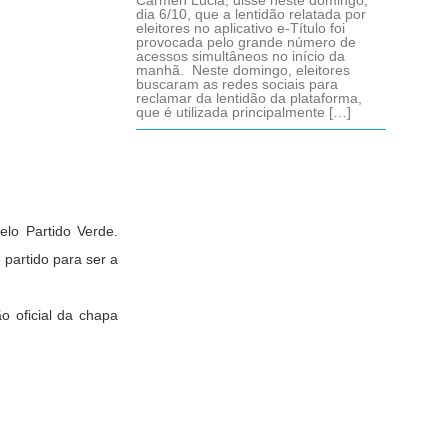
Cármen Lúcia, disse neste domingo,
dia 6/10, que a lentidão relatada por
eleitores no aplicativo e-Título foi
provocada pelo grande número de
acessos simultâneos no início da
manhã. Neste domingo, eleitores
buscaram as redes sociais para
reclamar da lentidão da plataforma,
que é utilizada principalmente […]
elo Partido Verde.
partido para ser a
o oficial da chapa