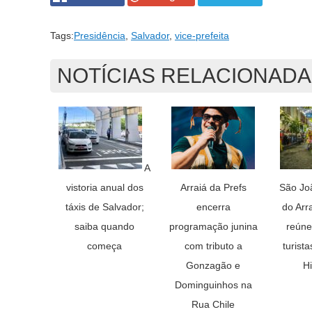
Tags:
Presidência
,
Salvador
,
vice-prefeita
NOTÍCIAS RELACIONAD
A
vistoria anual dos
Arraiá da Prefs
São Jo
táxis de Salvador;
encerra
do Arr
saiba quando
programação junina
reúne
começa
com tributo a
turist
Gonzagão e
Hi
Dominguinhos na
Rua Chile