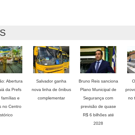
AS
ão: Abertura
Salvador ganha
Bruno Reis sanciona
O
aiá da Prefs
nova linha de ônibus
Plano Municipal de
prov
 famílias e
complementar
Segurança com
no 
as no Centro
previsão de quase
stórico
R$ 6 bilhões até
2028