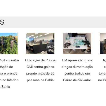
AS
Civil encontra
Operação da Polícia
PM apreende fuzil e
A
ntação de
Civil contra golpes
drogas durante ação
c
a e prende
prende mais de 50
contra tráfico em
tone
o no Interior
pessoas na Bahia
Bairro de Salvador
no P
 Bahia