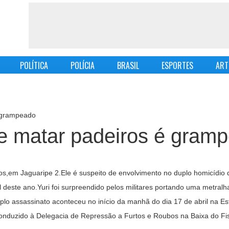
POLÍTICA
POLÍCIA
BRASIL
ESPORTES
ART
é grampeado
de matar padeiros é gram
tos,em Jaguaripe 2.Ele é suspeito de envolvimento no duplo homicídio
l deste ano.Yuri foi surpreendido pelos militares portando uma metra
plo assassinato aconteceu no início da manhã do dia 17 de abril na Es
conduzido à Delegacia de Repressão a Furtos e Roubos na Baixa do Fis