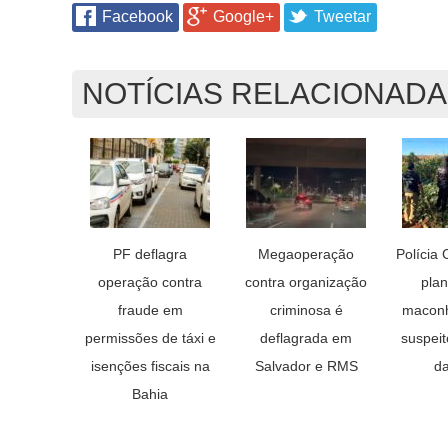
Facebook
Google+
Tweetar
NOTÍCIAS RELACIONAD
PF deflagra
Megaoperação
Polícia 
operação contra
contra organização
pla
fraude em
criminosa é
maconh
permissões de táxi e
deflagrada em
suspeit
isenções fiscais na
Salvador e RMS
da
Bahia