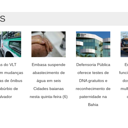
AS
s do VLT
Embasa suspende
Defensoria Pública
E
am mudanças
abastecimento de
oferece testes de
func
as de ônibus
água em seis
DNA gratuitos e
do
ubúrbio de
Cidades baianas
reconhecimento de
mul
lvador
nesta quinta-feira (6)
paternidade na
Bahia