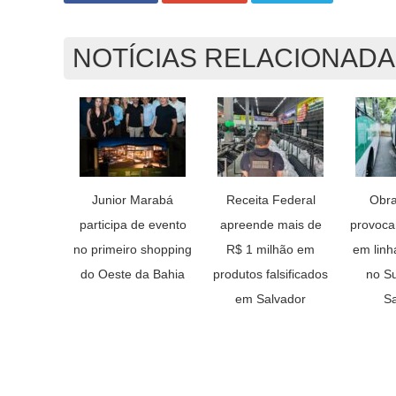
NOTÍCIAS RELACIONAD
Junior Marabá
Receita Federal
Obra
participa de evento
apreende mais de
provoc
no primeiro shopping
R$ 1 milhão em
em linh
do Oeste da Bahia
produtos falsificados
no S
em Salvador
Sa