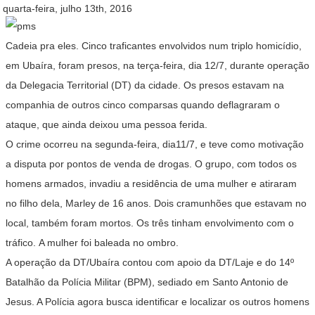
quarta-feira, julho 13th, 2016
Cadeia pra eles. Cinco traficantes envolvidos num triplo homicídio,
em Ubaíra, foram presos, na terça-feira, dia 12/7, durante operação
da Delegacia Territorial (DT) da cidade. Os presos estavam na
companhia de outros cinco comparsas quando deflagraram o
ataque, que ainda deixou uma pessoa ferida.
O crime ocorreu na segunda-feira, dia11/7, e teve como motivação
a disputa por pontos de venda de drogas. O grupo, com todos os
homens armados, invadiu a residência de uma mulher e atiraram
no filho dela, Marley de 16 anos. Dois cramunhões que estavam no
local, também foram mortos. Os três tinham envolvimento com o
tráfico. A mulher foi baleada no ombro.
A operação da DT/Ubaíra contou com apoio da DT/Laje e do 14º
Batalhão da Polícia Militar (BPM), sediado em Santo Antonio de
Jesus. A Polícia agora busca identificar e localizar os outros homens