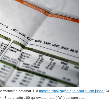
ece vermelha patamar 1, a
mesma sinalização que ocorreu em junho
. C
$ 4,46 para cada 100 quilowatts-hora (kWh) consumidos.