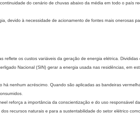
a continuidade do cenário de chuvas abaixo da média em todo o país r
rgia, devido à necessidade de acionamento de fontes mais onerosas p
s reflete os custos variáveis da geração de energia elétrica.
Divididas
erligado Nacional (SIN) gerar a energia
usada nas residências, em es
não há nenhum acréscimo. Quando são aplicadas as bandeiras vermelh
consumidos.
l reforça a importância da conscientização e do uso responsável da e
os recursos naturais e para a sustentabilidade do setor elétrico como