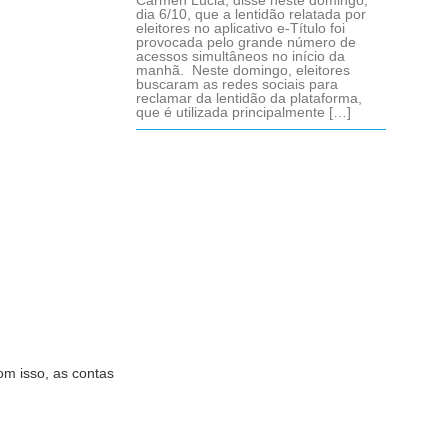
Cármen Lúcia, disse neste domingo,
dia 6/10, que a lentidão relatada por
eleitores no aplicativo e-Título foi
provocada pelo grande número de
acessos simultâneos no início da
manhã. Neste domingo, eleitores
buscaram as redes sociais para
reclamar da lentidão da plataforma,
que é utilizada principalmente […]
om isso, as contas