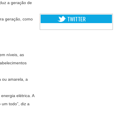
eduz a geração de
TWITTER
ara geração, como
 em níveis, as
tabelecimentos
a ou amarela, a
nergia elétrica. A
 um todo”, diz a