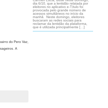
Cármen Lúcia, disse neste domingo,
dia 6/10, que a lentidão relatada por
eleitores no aplicativo e-Título foi
provocada pelo grande número de
acessos simultâneos no início da
manhã. Neste domingo, eleitores
buscaram as redes sociais para
reclamar da lentidão da plataforma,
que é utilizada principalmente […]
bairro do Pero Vaz,
sageiros. A