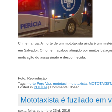
Crime na rua. A morte de um mototaxista ainda é um mistér
em Salvador. O homem acabou atingido por muitos balaços
motivação do assassinato é desconhecida.
Foto: Reprodução
Tags:
morte Pero Vaz
,
mototaxi
,
mototaxista
,
MOTOTAXIST
Posted in
POLÍCIA
|
Comments Closed
Mototaxista é fuzilado em v
sexta-feira, setembro 23rd, 2016