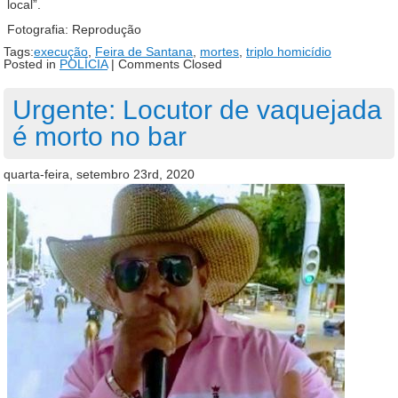
local”.
Fotografia: Reprodução
Tags:
execução
,
Feira de Santana
,
mortes
,
triplo homicídio
Posted in
POLÍCIA
|
Comments Closed
Urgente: Locutor de vaquejada
é morto no bar
quarta-feira, setembro 23rd, 2020