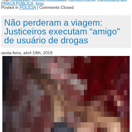
PRAÇA PÚBLICA
,
tiros
Posted in
POLÍCIA
|
Comments Closed
Não perderam a viagem:
Justiceiros executam “amigo”
de usuário de drogas
sexta-feira, abril 19th, 2019