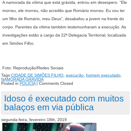
A namorada da vítima que está grávida, entrou em desespero. “Ele
morreu, ele morreu, não acredito que Romário morreu. Eu vou ter
um filho de Romário, meu Deus”, desabafou a jovem na frente do
corpo. Parentes da vítima também testemunharam a execução. As
investigações estão a cargo da 22ª Delegacia Territorial, localizada
em Simões Filho.
Foto: Reprodução/Redes Sociais
Tags:
CIDADE DE SIMÕES FILHO
,
execução
,
homem executado
,
NAMORADA GRÁVIDA
Posted in
POLÍCIA
|
Comments Closed
Idoso é executado com muitos
balaços em via pública
segunda-feira, fevereiro 18th, 2019