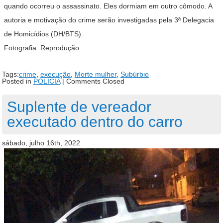
quando ocorreu o assassinato. Eles dormiam em outro cômodo. A
autoria e motivação do crime serão investigadas pela 3ª Delegacia
de Homicídios (DH/BTS).
Fotografia: Reprodução
Tags:
crime
,
execução
,
Morte mulher
,
Subúrbio
Posted in
POLÍCIA
|
Comments Closed
Suplente de vereador
executado dentro do carro
sábado, julho 16th, 2022