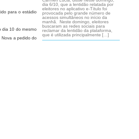
Cármen Lúcia, disse neste domingo,
dia 6/10, que a lentidão relatada por
eleitores no aplicativo e-Título foi
ido para o estádio
provocada pelo grande número de
acessos simultâneos no início da
manhã. Neste domingo, eleitores
buscaram as redes sociais para
a o dia 10 do mesmo
reclamar da lentidão da plataforma,
que é utilizada principalmente […]
e Nova a pedido do