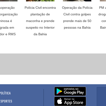
operação
Polícia Civil encontra
Operação da Polícia
PM a
 organização
plantação de
Civil contra golpes
drog
minosa é
maconha e prende
prende mais de 50
con
agrada em
suspeito no Interior
pessoas na Bahia
Bai
dor e RMS
da Bahia
POLÍTICA
.
ESPORTES