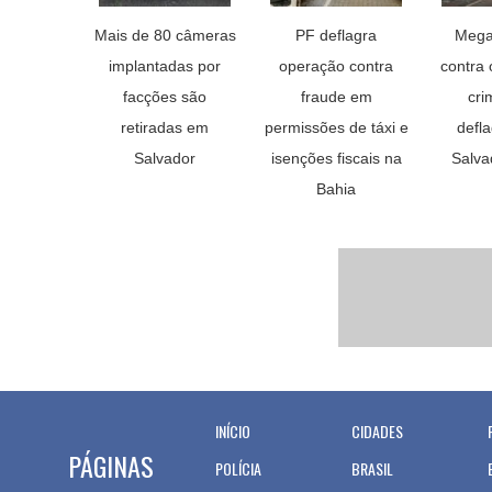
Mais de 80 câmeras
PF deflagra
Mega
implantadas por
operação contra
contra
facções são
fraude em
cri
retiradas em
permissões de táxi e
defl
Salvador
isenções fiscais na
Salva
Bahia
INÍCIO
CIDADES
PÁGINAS
POLÍCIA
BRASIL