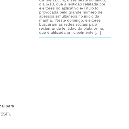
Cármen Lúcia, disse neste domingo,
dia 6/10, que a lentidão relatada por
eleitores no aplicativo e-Título foi
provocada pelo grande número de
acessos simultâneos no início da
manhã. Neste domingo, eleitores
buscaram as redes sociais para
reclamar da lentidão da plataforma,
que é utilizada principalmente […]
nal para
(SSP).