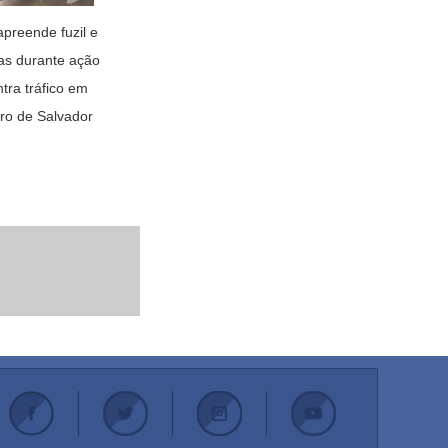
preende fuzil e
as durante ação
tra tráfico em
rro de Salvador
.
.
.
.
.
.