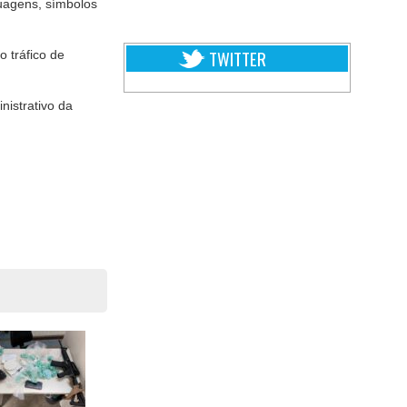
uagens, símbolos
TWITTER
 tráfico de
nistrativo da