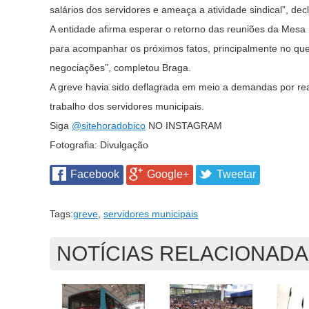
salários dos servidores e ameaça a atividade sindical”, de
A entidade afirma esperar o retorno das reuniões da Me
para acompanhar os próximos fatos, principalmente no que d
negociações”, completou Braga.
A greve havia sido deflagrada em meio a demandas por reaj
trabalho dos servidores municipais.
Siga
@sitehoradobico
NO INSTAGRAM
Fotografia: Divulgação
Facebook
Google+
Tweetar
Tags:
greve
,
servidores municipais
NOTÍCIAS RELACIONAD