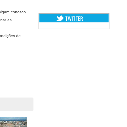
 sigam conosco
TWITTER
rnar as
condições de