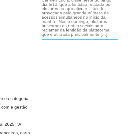
Cármen Lúcia, disse neste domingo,
dia 6/10, que a lentidão relatada por
eleitores no aplicativo e-Título foi
provocada pelo grande número de
acessos simultâneos no início da
manhã. Neste domingo, eleitores
buscaram as redes sociais para
reclamar da lentidão da plataforma,
que é utilizada principalmente […]
ve da categoria,
s com a gestão
al 2025. “A
anceiros, corta