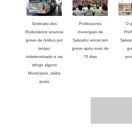
Sindicato dos
Professores
O q
Rodoviários anuncia
municipais de
Pref
greve de ônibus por
Salvador encerram
Salva
tempo
greve após mais de
gr
indeterminado e vai
70 dias
pro
atingir alguns
Municípios; saiba
quais