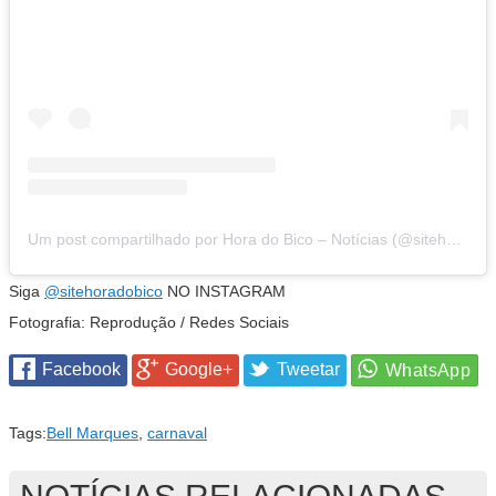
Um post compartilhado por Hora do Bico – Notícias (@sitehoradobico)
Siga
@sitehoradobico
NO INSTAGRAM
Fotografia: Reprodução / Redes Sociais
Facebook
Google+
Tweetar
Tags:
Bell Marques
,
carnaval