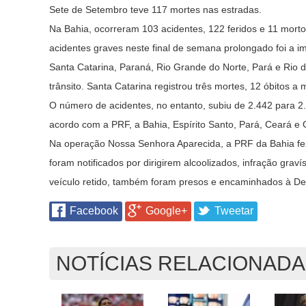
Sete de Setembro teve 117 mortes nas estradas.
Na Bahia, ocorreram 103 acidentes, 122 feridos e 11 mort
acidentes graves neste final de semana prolongado foi a i
Santa Catarina, Paraná, Rio Grande do Norte, Pará e Rio
trânsito. Santa Catarina registrou três mortes, 12 óbitos 
O número de acidentes, no entanto, subiu de 2.442 para 2
acordo com a PRF, a Bahia, Espírito Santo, Pará, Ceará e 
Na operação Nossa Senhora Aparecida, a PRF da Bahia fez 1
foram notificados por dirigirem alcoolizados, infração gr
veículo retido, também foram presos e encaminhados à Del
Facebook
Google+
Tweetar
NOTÍCIAS RELACIONAD