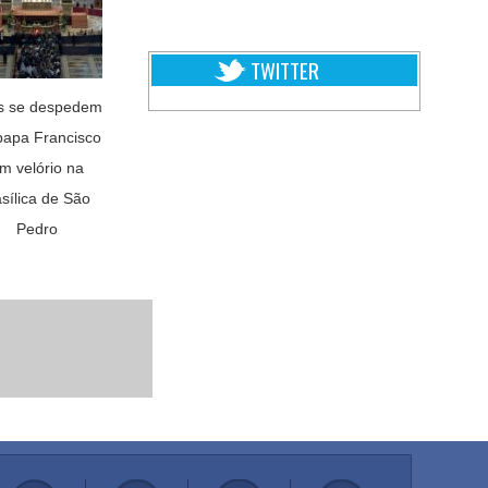
TWITTER
is se despedem
papa Francisco
m velório na
sílica de São
Pedro
.
.
.
.
.
.