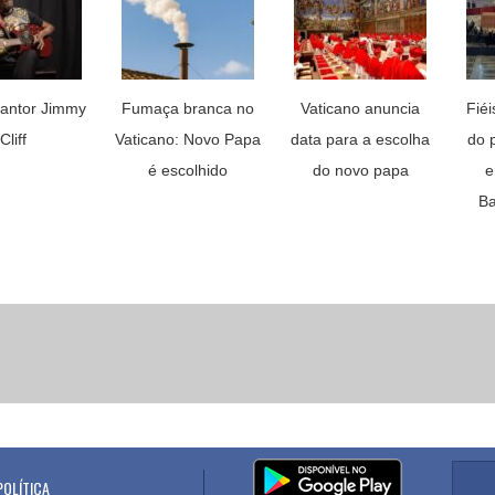
antor Jimmy
Fumaça branca no
Vaticano anuncia
Fié
Cliff
Vaticano: Novo Papa
data para a escolha
do 
é escolhido
do novo papa
e
Ba
POLÍTICA
.