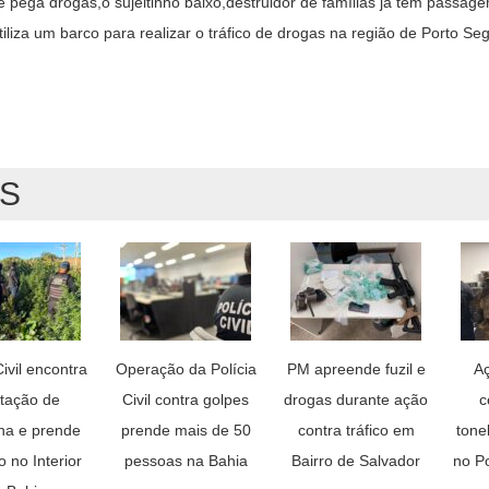
pega drogas,o sujeitinho baixo,destruidor de famílias já tem passagem
tiliza um barco para realizar o tráfico de drogas na região de Porto Se
AS
Civil encontra
Operação da Polícia
PM apreende fuzil e
A
ntação de
Civil contra golpes
drogas durante ação
c
a e prende
prende mais de 50
contra tráfico em
tone
o no Interior
pessoas na Bahia
Bairro de Salvador
no P