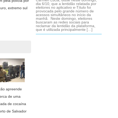
Cármen Lúcia, disse neste domingo,
 pela polícia por
dia 6/10, que a lentidão relatada por
eleitores no aplicativo e-Título foi
guro, extremo sul
provocada pelo grande número de
acessos simultâneos no início da
manhã. Neste domingo, eleitores
buscaram as redes sociais para
reclamar da lentidão da plataforma,
que é utilizada principalmente […]
ção apreende
erca de uma
lada de cocaína
orto de Salvador