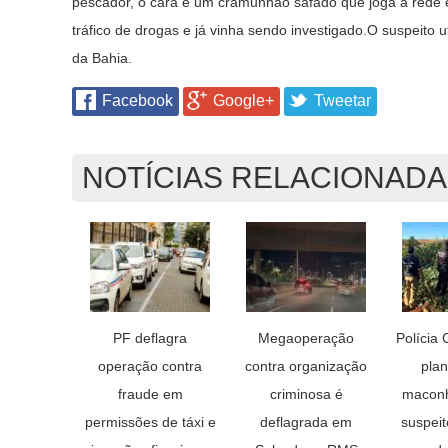
pescador, o cara é um cramunhão safado que joga a rede e 
tráfico de drogas e já vinha sendo investigado.O suspeito u
da Bahia.
Facebook
Google+
Tweetar
NOTÍCIAS RELACIONAD
PF deflagra
Megaoperação
Polícia 
operação contra
contra organização
pla
fraude em
criminosa é
maconh
permissões de táxi e
deflagrada em
suspeit